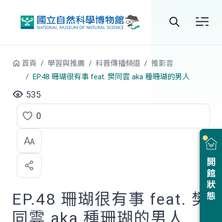
跳到中央內容區塊
全
站
首頁
學習與推廣
科普傳播頻道
推影音
搜
EP.48 珊瑚很有事 feat. 樊同雲 aka 種珊瑚的男人
尋
535
0
點
選
喜
開館狀態
歡
EP.48 珊瑚很有事 feat. 樊
同雲 aka 種珊瑚的男人