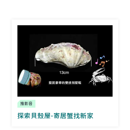
推影音
探索貝殼屋-寄居蟹找新家