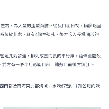
分左右，為大型的歪型海膽。從反口面俯視，輪廓略呈
系位於此處，具有4個生殖孔，後方嵌入長橢圓形的
管足孔對發達，排列成直而長的平行線，延伸至體殼
，前方有一窄半月形圍口部。體殼口面後方無肛下
南部及南海東北部海域，水深675到1170公尺的深