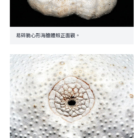
易碎脆心形海膽體殼正面觀。