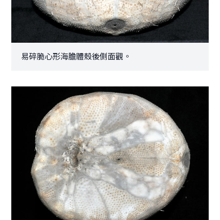
易碎脆心形海膽體殼後側面觀。