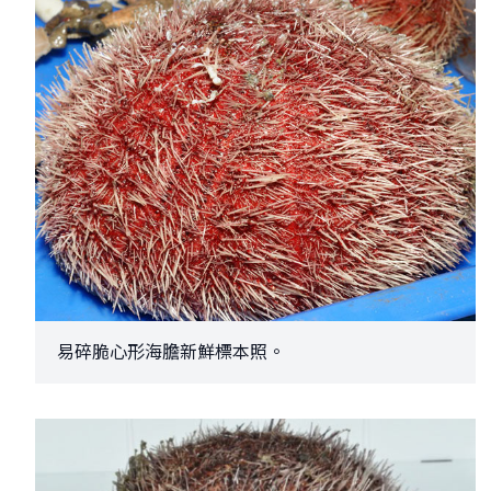
易碎脆心形海膽新鮮標本照。