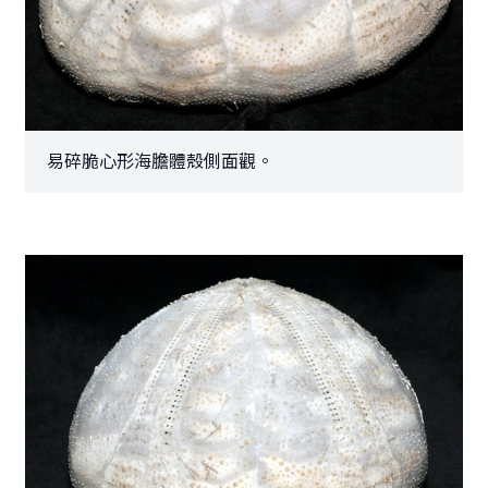
易碎脆心形海膽體殼側面觀。