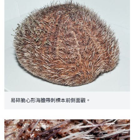
易碎脆心形海膽帶刺標本前側面觀。