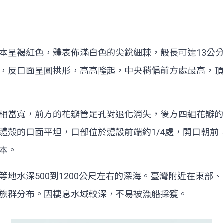
本呈褐紅色，體表佈滿白色的尖銳細棘，殼長可達13公
，反口面呈圓拱形，高高隆起，中央稍偏前方處最高，頂
相當寬，前方的花瓣管足孔對退化消失，後方四組花瓣的
體殼的口面平坦，口部位於體殼前端約1/4處，開口朝前
本。
水深500到1200公尺左右的深海。臺灣附近在東部、西
族群分布。因棲息水域較深，不易被漁船採獲。