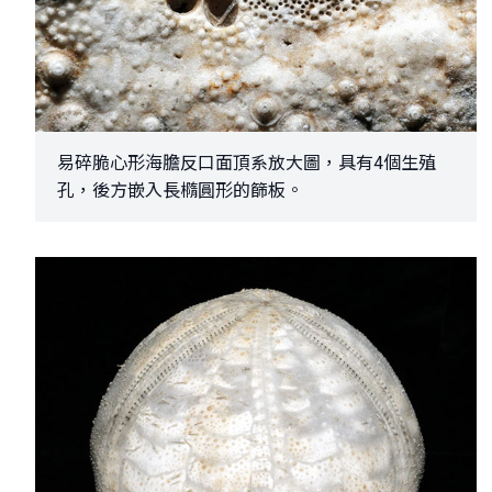
易碎脆心形海膽反口面頂系放大圖，具有4個生殖
孔，後方嵌入長橢圓形的篩板。