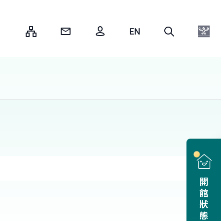
:::
開館狀態