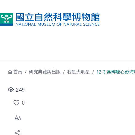
跳到中央內容區塊
首頁
研究典藏與出版
我是大明星
12-3 易碎脆心形海
249
0
點
選
喜