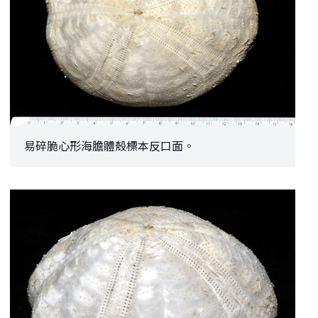
易碎脆心形海膽體殼標本反口面。