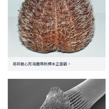
易碎脆心形海膽帶刺標本正面觀。