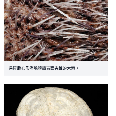
易碎脆心形海膽體殼表面尖銳的大棘。