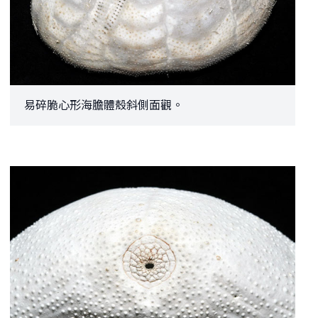
易碎脆心形海膽體殼斜側面觀。