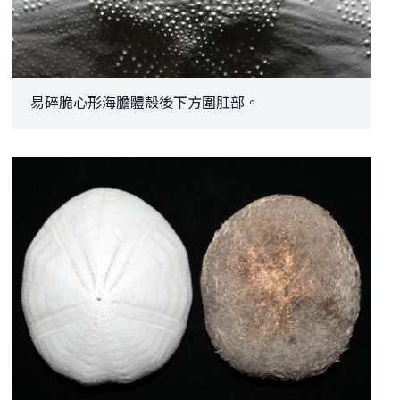
易碎脆心形海膽體殼後下方圍肛部。