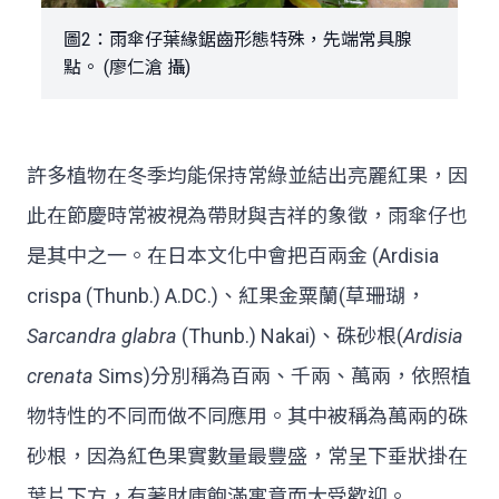
圖2：雨傘仔葉緣鋸齒形態特殊，先端常具腺
點。 (廖仁滄 攝)
許多植物在冬季均能保持常綠並結出亮麗紅果，因
此在節慶時常被視為帶財與吉祥的象徵，雨傘仔也
是其中之一。在日本文化中會把百兩金 (Ardisia
crispa (Thunb.) A.DC.)、紅果金粟蘭(草珊瑚，
Sarcandra glabra
(Thunb.) Nakai)、硃砂根(
Ardisia
crenata
Sims)分別稱為百兩、千兩、萬兩，依照植
物特性的不同而做不同應用。其中被稱為萬兩的硃
砂根，因為紅色果實數量最豐盛，常呈下垂狀掛在
葉片下方，有著財庫飽滿寓意而大受歡迎。