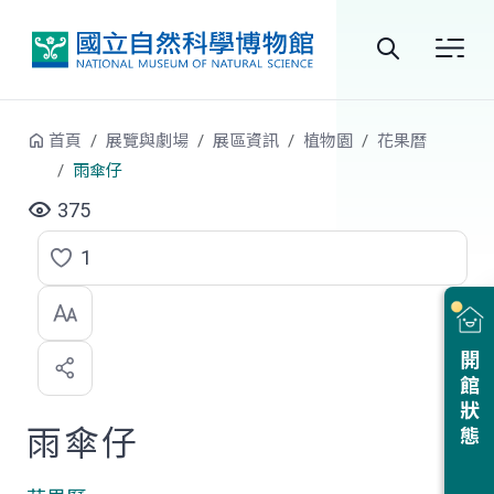
跳到中央內容區塊
全
站
首頁
展覽與劇場
展區資訊
植物園
花果曆
搜
雨傘仔
尋
375
1
點
選
喜
開館狀態
歡
雨傘仔