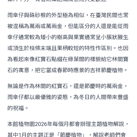
雨傘仔與硃砂根的外型極為相似，在臺灣民間也常
被混稱為萬兩或萬兩金，但能區分的人還是能從雨
傘仔通常較為矮小的樹高與果實通常呈小簇狀腋生
或頂生於枝條末端且果柄較短的特性作區別。也因
為看起來像紅寶石點綴在綠葉間的樣貌給它林間寶
石的寓意，把它當成春節時應景的吉祥節慶植物。
無論是作為林間的紅寶石，還是節慶時的萬兩金，
雨傘仔都以最優雅的姿態，為冬日的人間帶來豐盛
的祝福。
本館植物園2026年每個月都會辦理主題植物解說，
其中1月的主題正是「節慶植物」，解說老師們會