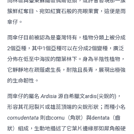
雨林區與臺東蘇鐵區偶爾低頭，或許會發現那一簇
簇鮮紅奪目、宛如紅寶石般的亮眼果實，這便是雨
傘仔。
雨傘仔目前被認為是臺灣特有，植物分類上被分成
2個亞種，其中1個亞種可以在分成2個變種，廣泛
分佈在低至中海拔的闊葉林下。身為半陰性植物，
它靜靜地在疏蔭處生長，耐陰且長青，展現出極強
的生命韌性。
雨傘仔的屬名
Ardisia
源自希臘文ardis(尖銳的)，
形容其花冠裂片或雄蕊頂端的尖銳形狀；而種小名
cornudentata
則由cornu（角狀）與dentata（齒
狀）組成，生動地描述了它葉片邊緣那如犀角般硬