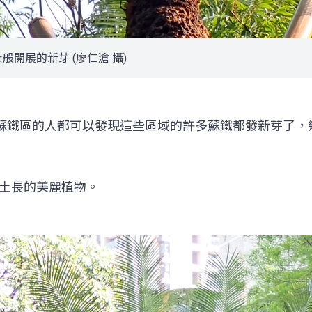
開展的新芽 (廖仁滄 攝)
蘇鐵區的人都可以發現這些區域的許多蘇鐵都發新芽了，
土長的美麗植物。