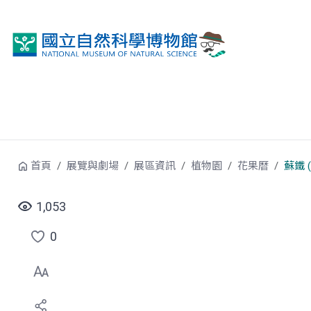
跳到中央內容區塊
首頁
展覽與劇場
展區資訊
植物園
花果曆
蘇鐵 
1,053
0
點
選
喜