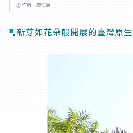
作者：廖仁滄
新芽如花朵般開展的臺灣原生