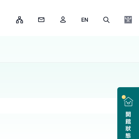
:::
開館狀態