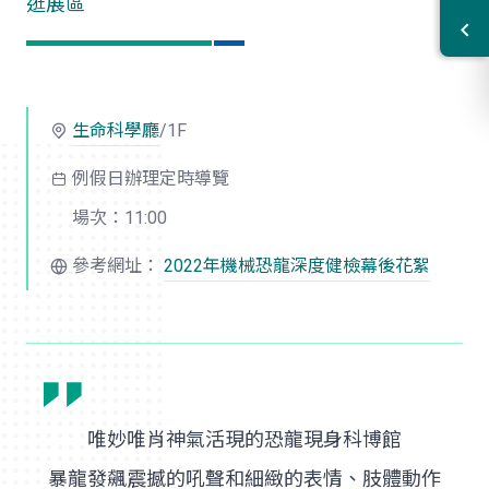
逛展區
生命科學廳
/1F
例假日辦理定時導覽
場次：11:00
參考網址：
2022年
機械恐龍
深度健檢幕後花絮
唯妙唯肖神氣活現的恐龍現身科博館
暴龍發飆震撼的吼聲和細緻的表情、肢體動作