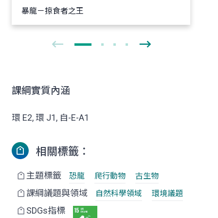
暴龍－掠食者之王
課綱實質內涵
環 E2, 環 J1, 自-E-A1
相關標籤：
主題標籤
恐龍
爬行動物
古生物
課綱議題與領域
自然科學領域
環境議題
SDGs指標