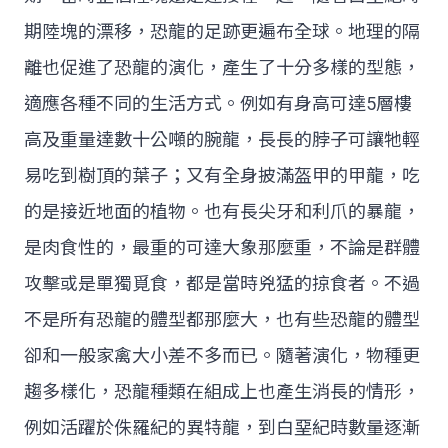
期陸塊的漂移，恐龍的足跡更遍布全球。地理的隔
離也促進了恐龍的演化，產生了十分多樣的型態，
適應各種不同的生活方式。例如有身高可達5層樓
高及重量達數十公噸的腕龍，長長的脖子可讓牠輕
易吃到樹頂的葉子；又有全身披滿盔甲的甲龍，吃
的是接近地面的植物。也有長尖牙和利爪的暴龍，
是肉食性的，最重的可達大象那麼重，不論是群體
攻擊或是單獨覓食，都是當時兇猛的掠食者。不過
不是所有恐龍的體型都那麼大，也有些恐龍的體型
卻和一般家禽大小差不多而已。隨著演化，物種更
趨多樣化，恐龍種類在組成上也產生消長的情形，
例如活躍於侏羅紀的異特龍，到白堊紀時數量逐漸