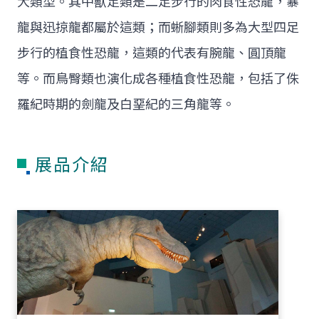
大類型。其中獸足類是二足步行的肉食性恐龍，暴
龍與迅掠龍都屬於這類；而蜥腳類則多為大型四足
步行的植食性恐龍，這類的代表有腕龍、圓頂龍
等。而鳥臀類也演化成各種植食性恐龍，包括了侏
羅紀時期的劍龍及白堊紀的三角龍等。
展品介紹