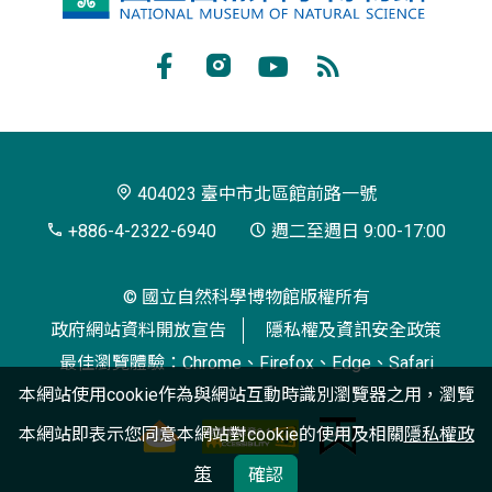
立
自
Facebook
Instagram
Youtube
RSS
然
訂
科
閱
學
404023 臺中市北區館前路一號
博
+886-4-2322-6940
週二至週日 9:00-17:00
物
© 國立自然科學博物館版權所有
館
政府網站資料開放宣告
隱私權及資訊安全政策
最佳瀏覽體驗：Chrome、Firefox、Edge、Safari
本網站使用cookie作為與網站互動時識別瀏覽器之用，瀏覽
本網站即表示您同意本網站對cookie的使用及相關
隱私權政
策
確認