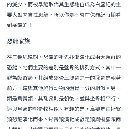
的減少，而被暴龍取代其生態地位成為白堊紀的主
要大型肉食性恐龍，所以你是不會在侏羅紀時期看
到暴龍的！
恐龍家族
在三疊紀晚期，恐龍的祖先逐漸演化成兩大類群的
恐龍。牠們主要的差別是盤骨的排列方式。其中一
群為蜥臀類，其組成盤骨三塊骨之一的恥骨是朝著
前方，這與其他爬行動物的盤骨十分的相似。另一
類是鳥臀類，其恥骨則是朝後，並與坐骨相平行，
這與鳥類的盤骨較相似。有趣的是，鳥卻是由蜥臀
類恐龍演化而來。蜥臀類演化成獸足類與蜥腳類兩