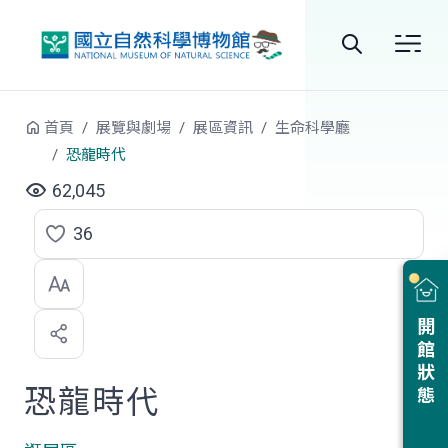
跳到中央內容區塊
全
站
首頁
展覽與劇場
展區資訊
生命科學廳
搜
恐龍時代
尋
62,045
36
點
選
喜
開館狀態
歡
恐龍時代