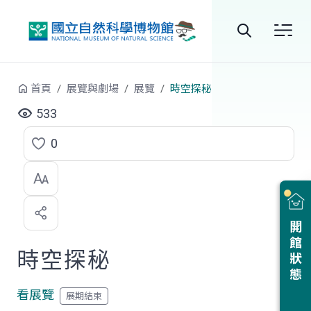
跳到中央內容區塊
全
站
首頁
展覽與劇場
展覽
時空探秘
搜
533
尋
0
點
選
喜
開館狀態
歡
時空探秘
看展覽