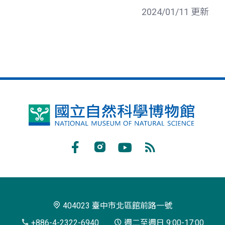
2024/01/11 更新
國
立
自
Facebook
Instagram
Youtube
RSS
然
訂
科
閱
學
404023 臺中市北區館前路一號
博
+886-4-2322-6940
週二至週日 9:00-17:00