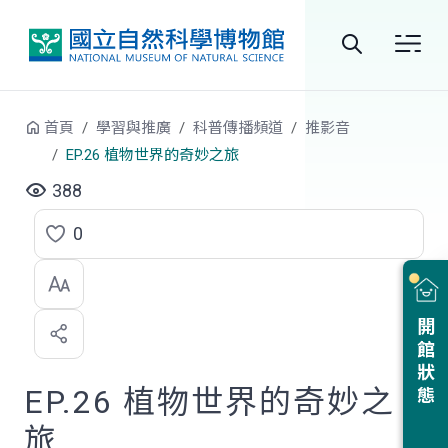
跳到中央內容區塊
全
站
首頁
學習與推廣
科普傳播頻道
推影音
搜
EP.26 植物世界的奇妙之旅
尋
388
0
點
選
喜
開館狀態
歡
EP.26 植物世界的奇妙之
旅