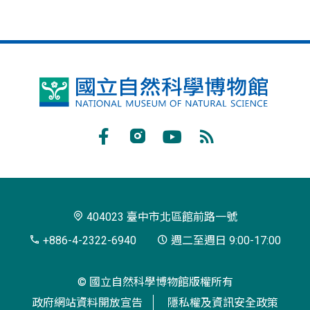
國
立
自
Facebook
Instagram
Youtube
RSS
然
訂
科
閱
學
404023 臺中市北區館前路一號
博
+886-4-2322-6940
週二至週日 9:00-17:00
物
© 國立自然科學博物館版權所有
館
政府網站資料開放宣告
隱私權及資訊安全政策