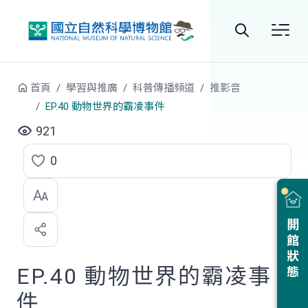
跳到中央內容區塊
全
站
首頁
學習與推廣
科普傳播頻道
推影音
搜
EP.40 動物世界的霸凌事件
尋
921
0
點
選
喜
開館狀態
歡
EP.40 動物世界的霸凌事
件