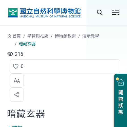
跳到中央內容區塊
全
站
首頁
學習與推廣
博物館教育
演示教學
搜
暗藏玄器
尋
216
0
點
選
喜
開館狀態
歡
暗藏玄器