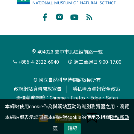
立
自
Facebook
Instagram
Youtube
RSS
然
訂
科
閱
學
404023 臺中市北區館前路一號
博
+886-4-2322-6940
週二至週日 9:00-17:00
物
© 國立自然科學博物館版權所有
館
政府網站資料開放宣告
隱私權及資訊安全政策
最佳瀏覽體驗：Chrome、Firefox、Edge、Safari
本網站使用cookie作為與網站互動時識別瀏覽器之用，瀏覽
本網站即表示您同意本網站對cookie的使用及相關
隱私權政
策
確認