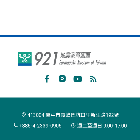
921
地
震
Facebook
Instagram
Youtube
RSS
教
訂
育
閱
園
413004 臺中市霧峰區坑口里新生路192號
區
+886-4-2339-0906
週二至週日 9:00-17:00