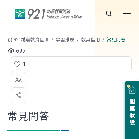
跳到中央內容區塊
全
站
921地震教育園區
學習推廣
教具借用
常見問答
搜
697
尋
1
點
選
喜
開館狀態
歡
常見問答