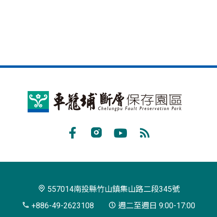
車
籠
埔
Facebook
Instagram
Youtube
RSS
斷
訂
層
閱
保
557014南投縣竹山鎮集山路二段345號
存
+886-49-2623108
週二至週日 9:00-17:00