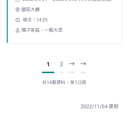
園區大廳
場次：14:20
親子家庭、一般大眾
1
2
下
最
一
後
頁
一
共14筆資料，第1/2頁
頁
2022/11/04 更新