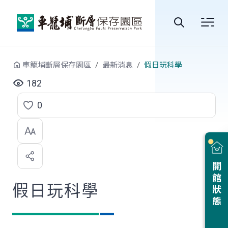
跳到中央內容區塊
全
站
車籠埔斷層保存園區
最新消息
假日玩科學
搜
182
尋
0
點
選
喜
開館狀態
歡
假日玩科學