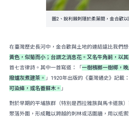
圖2、銳利棘刺隱於柔葉間，金合歡以剛
在臺灣歷史長河中，金合歡與土地的連結遠比我們想像
黃色，似菊而小；台謂之消息花。又名牛角莿，以其
首七言律詩。其中一首寫道：「
一樹檳榔一樹椰，晚
撥爐灰煮建茶。
」1920年出版的《臺灣通史》記載
可染絳，或名番蘇木。
」
對於早期的平埔族群（特別是西拉雅族與馬卡道族）
聚落外圍，形成難以跨越的刺林或活圍牆，用以抵禦