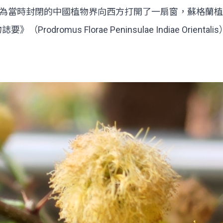
封閉的中國植物界向西方打開了一扇窗，蘇格蘭植物學家羅伯特
半島植物誌要》（Prodromus Florae Peninsulae India