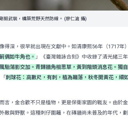
毅武裝，構築荒野天然防線。 (廖仁滄 攝)
得深，很早就出現在文獻中。如清康熙56年（1717年
莿偶如牛角也。
」《臺灣雜詠合刻》中收錄了清光緒三年
風駘蕩影交加。青歸牆角相思草，黃到階頭消息花。獨自
：「
刺球花：高數尺，有刺，植為籬落，秋冬開黃花，細
而言，金合歡不只是植物，更是保衛家園的戰友。由於金
外敵與野獸。這種刺仔圍籬，在磚牆尚未普及的年代，劃