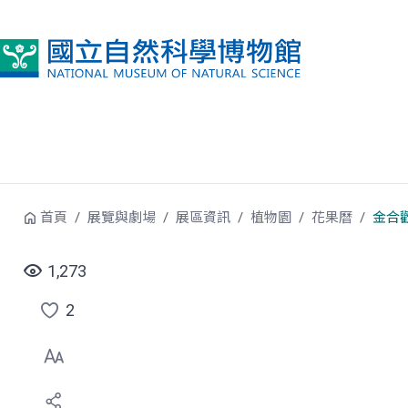
跳到中央內容區塊
首頁
展覽與劇場
展區資訊
植物園
花果曆
金合
1,273
2
點
選
喜