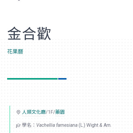
歡
金合歡
花果曆
人類文化廳
/1F/
藥園
學名：
Vachellia farnesiana
(L.) Wight
&
Arn.