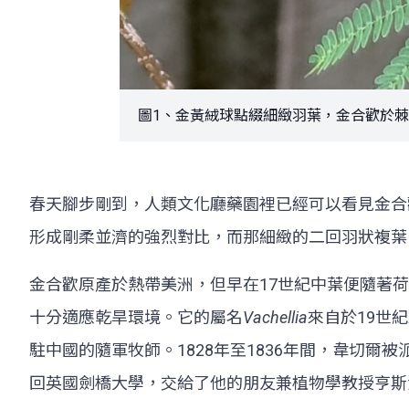
圖1、金黃絨球點綴細緻羽葉，金合歡於棘刺
春天腳步剛到，人類文化廳藥園裡已經可以看見金合
形成剛柔並濟的強烈對比，而那細緻的二回羽狀複葉
金合歡原產於熱帶美洲，但早在17世紀中葉便隨著
十分適應乾旱環境。它的屬名
Vachellia
來自於19世紀末
駐中國的隨軍牧師。1828年至1836年間，韋切
回英國劍橋大學，交給了他的朋友兼植物學教授亨斯洛 (J