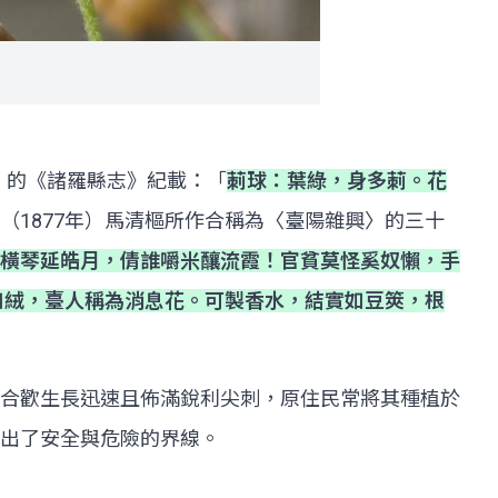
）的《諸羅縣志》紀載：「
莿球：葉綠，身多莿。花
（1877年）馬清樞所作合稱為〈臺陽雜興〉的三十
橫琴延皓月，倩誰嚼米釀流霞！官貧莫怪奚奴懶，手
如絨，臺人稱為消息花。可製香水，結實如豆筴，根
合歡生長迅速且佈滿銳利尖刺，原住民常將其種植於
出了安全與危險的界線。