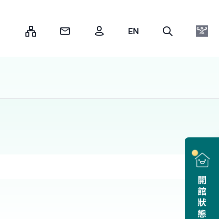
:::
開館狀態