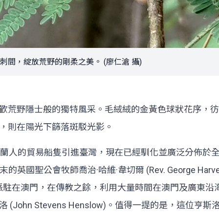
間，綻放荒野的剛柔之美。 (廖仁滄 攝)
歡荒野隱士般的獨特風采。毛絨絨的金黃色球狀花序，彷
，則在陽光下篩落斑駁光影。
荷蘭人的貿易船隻引進臺灣，現在已經馴化並廣泛分佈於
的英國聖公會牧師喬治·哈維·韋切爾 (Rev. George Harve
爾被派駐在澳門，在傳教之餘，利用大量時間在澳門及廣東
ohn Stevens Henslow)。值得一提的是，這位