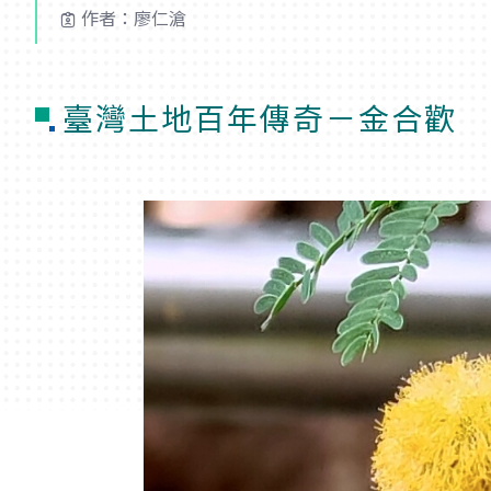
作者：廖仁滄
臺灣土地百年傳奇－金合歡