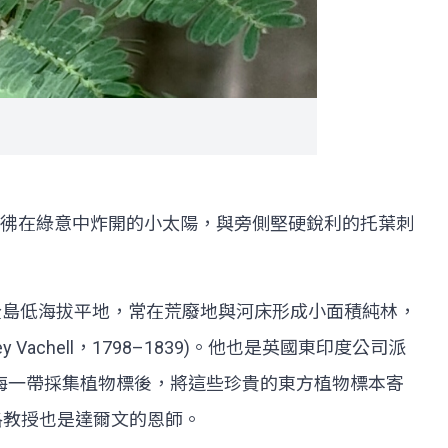
彿在綠意中炸開的小太陽，與旁側堅硬銳利的托葉刺
全島低海拔平地，常在荒廢地與河床形成小面積純林，
y Vachell，1798–1839)。他也是英國東印度公司派
沿海一帶採集植物標後，將這些珍貴的東方植物標本寄
亨斯洛教授也是達爾文的恩師。