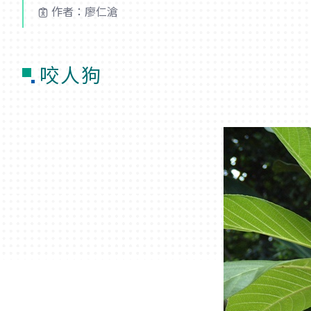
作者：廖仁滄
咬人狗