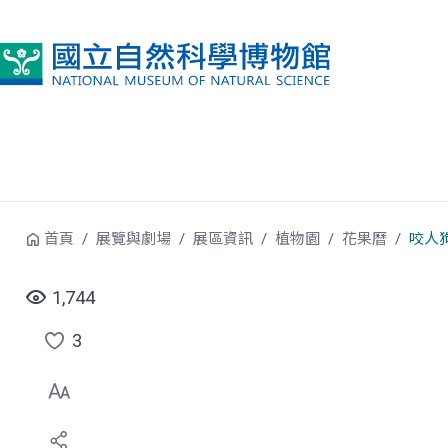
跳到中央內容區塊
首頁
展覽與劇場
展區資訊
植物園
花果曆
咬人
1,744
3
點
選
喜