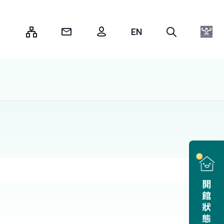
:::
開館狀態