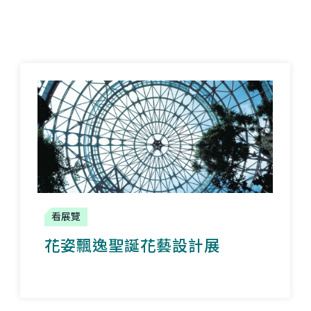
看展覽
花姿飄逸聖誕花藝設計展