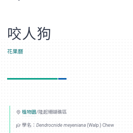
歡
咬人狗
花果曆
植物園
/隆起珊瑚礁區
學名：
Dendrocnide meyeniana
(Walp.) Chew