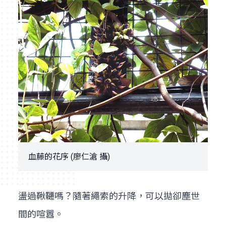
血藤的花序 (廖仁滄 攝)
盪過鞦韆嗎？隨著繩索的升降，可以拋卻塵世
間的喧囂。