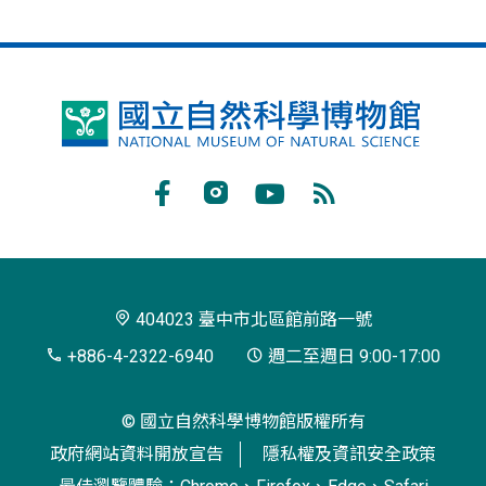
國
立
自
Facebook
Instagram
Youtube
RSS
然
訂
科
閱
學
404023 臺中市北區館前路一號
博
+886-4-2322-6940
週二至週日 9:00-17:00
物
© 國立自然科學博物館版權所有
館
政府網站資料開放宣告
隱私權及資訊安全政策