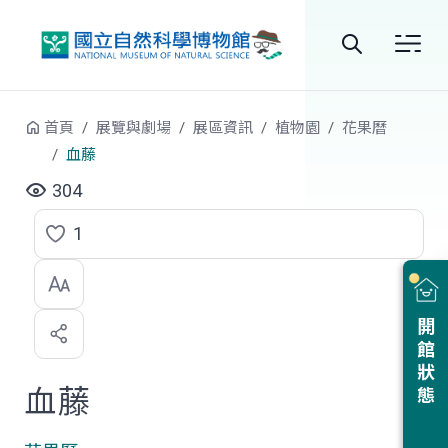
跳到中央內容區塊
全
站
首頁
展覽與劇場
展區資訊
植物園
花果曆
搜
血藤
尋
304
1
點
選
喜
開館狀態
歡
血藤