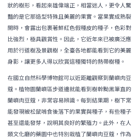
狀的樹形，看起來雄偉端正，相當迷人，更令人驚
豔的是它那造型特殊且美麗的果實。當果實成熟裂
開時，會露出包裹著鮮紅色假種皮的種子，色彩對
比強烈，極具觀賞性。因此，它近年來已被廣泛應
用於行道樹及景觀樹，全臺各地都能看到它的美麗
身影，讓更多人得以欣賞這種獨特的熱帶樹種。
在國立自然科學博物館可以近距離觀察到蘭嶼肉豆
蔻。植物園蘭嶼區步道邊就能看到樹幹黝黑筆直的
蘭嶼肉豆蔻，非常容易辨識。每到結果期，樹下常
能發現被松鼠啃食後落下的果實與種子，有些種子
甚至還能發芽，說明其良好的繁殖力。此外，在人
類文化廳的藥園中也特別栽植了蘭嶼肉豆蔻，作為