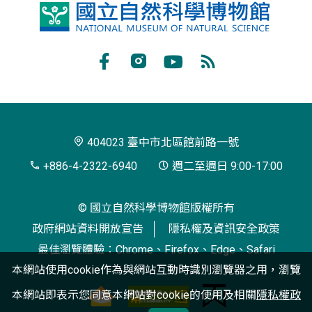
國
立
自
Facebook
Instagram
Youtube
RSS
然
訂
科
閱
學
404023 臺中市北區館前路一號
博
+886-4-2322-6940
週二至週日 9:00-17:00
物
© 國立自然科學博物館版權所有
館
政府網站資料開放宣告
隱私權及資訊安全政策
最佳瀏覽體驗：Chrome、Firefox、Edge、Safari
本網站使用cookie作為與網站互動時識別瀏覽器之用，瀏覽
本網站即表示您同意本網站對cookie的使用及相關
隱私權政