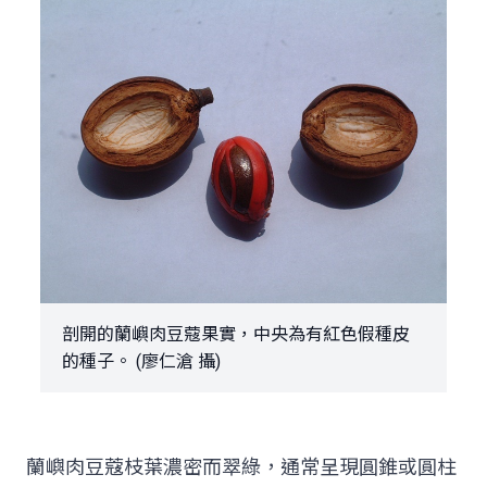
剖開的蘭嶼肉豆蔻果實，中央為有紅色假種皮
的種子。 (廖仁滄 攝)
蘭嶼肉豆蔻枝葉濃密而翠綠，通常呈現圓錐或圓柱