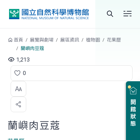
跳到中央內容區塊
全
站
首頁
展覽與劇場
展區資訊
植物園
花果曆
搜
蘭嶼肉豆蔻
尋
1,213
0
點
選
喜
開館狀態
歡
蘭嶼肉豆蔻