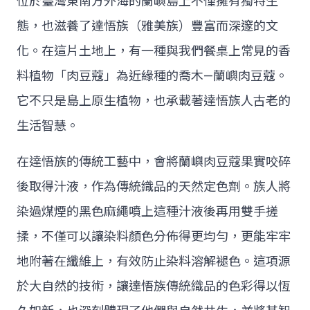
位於臺灣東南方外海的蘭嶼島上不僅擁有獨特生
態，也滋養了達悟族（雅美族）豐富而深邃的文
化。在這片土地上，有一種與我們餐桌上常見的香
料植物「肉豆蔻」為近緣種的喬木—蘭嶼肉豆蔻。
它不只是島上原生植物，也承載著達悟族人古老的
生活智慧。
在達悟族的傳統工藝中，會將蘭嶼肉豆蔻果實咬碎
後取得汁液，作為傳統織品的天然定色劑。族人將
染過煤煙的黑色麻繩噴上這種汁液後再用雙手搓
揉，不僅可以讓染料顏色分佈得更均勻，更能牢牢
地附著在纖維上，有效防止染料溶解褪色。這項源
於大自然的技術，讓達悟族傳統織品的色彩得以恆