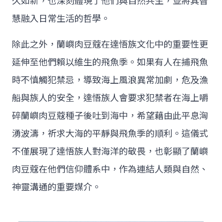
久如新，也深刻體現了他們與自然共生，並將其智
慧融入日常生活的哲學。
除此之外，蘭嶼肉豆蔻在達悟族文化中的重要性更
延伸至他們賴以維生的飛魚季。如果有人在捕飛魚
時不慎觸犯禁忌，導致海上風浪異常加劇，危及漁
船與族人的安全，達悟族人會要求犯禁者在海上嚼
碎蘭嶼肉豆蔻種子後吐到海中，希望藉由此平息洶
湧波濤，祈求大海的平靜與飛魚季的順利。這儀式
不僅展現了達悟族人對海洋的敬畏，也彰顯了蘭嶼
肉豆蔻在他們信仰體系中，作為連結人類與自然、
神靈溝通的重要媒介。