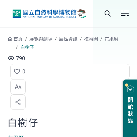
跳到中央內容區塊
全
站
首頁
展覽與劇場
展區資訊
植物園
花果曆
搜
白樹仔
尋
790
0
點
選
喜
開館狀態
歡
白樹仔