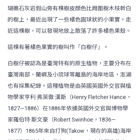
瑚礁石灰岩假山旁有棵樹皮顏色比周圍樹木枝幹白
的樹上，最近出現了一些橘色圓球狀的小果實。走
近這棵樹，可以發現地放上散落了許多橘色果殼。
這棵有著橘色果實的樹叫作「白樹仔」。
白樹仔被認為是臺灣特有的原生植物，主要分布在
臺灣南部、蘭嶼及小琉球等離島的海岸地區，澎湖
也有採集紀錄。這種植物是由英國英國外交官與植
物學家亨利·弗萊徹·漢斯（Henry Fletcher Hance，
1827—1886）在1886年依據英國外交官與博物學
家羅伯特·斯文豪（Robert Swinhoe，1836—
1877）1865年來自打狗(Takow，現在的高雄)海岸