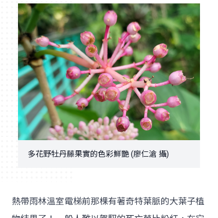
多花野牡丹藤果實的色彩鮮艷 (廖仁滄 攝)
熱帶雨林溫室電梯前那棵有著奇特葉脈的大葉子植