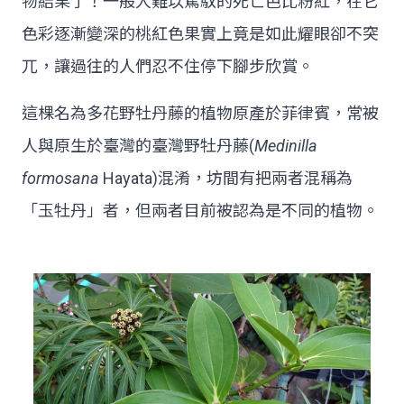
物結果了！一般人難以駕馭的死亡芭比粉紅，在它
色彩逐漸變深的桃紅色果實上竟是如此耀眼卻不突
兀，讓過往的人們忍不住停下腳步欣賞。
這棵名為多花野牡丹藤的植物原產於菲律賓，常被
人與原生於臺灣的臺灣野牡丹藤(
Medinilla
formosana
Hayata)混淆，坊間有把兩者混稱為
「玉牡丹」者，但兩者目前被認為是不同的植物。