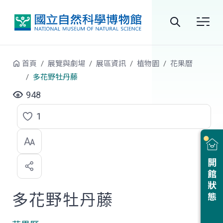
跳到中央內容區塊
全
站
首頁
展覽與劇場
展區資訊
植物園
花果曆
搜
多花野牡丹藤
尋
948
1
點
選
喜
開館狀態
歡
多花野牡丹藤