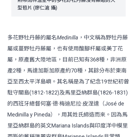
熱帶雨林溫室中的多花野牡丹藤沒有顯眼的大
型苞片 (廖仁滄 攝)
多花野牡丹藤的屬名
Medinilla
，中文稱為野牡丹藤
屬或蔓野牡丹藤屬，也有使用酸腳杆屬或美丁花
屬，原產舊大陸地區，目前已知有368種，非洲原
產2種，馬達加斯加原產約70種，其餘分布於東南
亞至西太平洋島嶼。其名稱是為了紀念19世紀初曾
駐守關島(1812-1822)及馬里亞納群島(1826-1831)
的西班牙總督何塞·德·梅迪尼拉·皮涅達（José de
Medinilla y Pineda），用其姓氏締造而來。因為馬
里亞納群島的英文Mariana Islands與印度洋中模里
西斯的舊稱瑪麗安群島Marianne Islands非常類