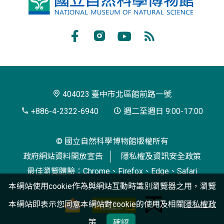
國
立
自
Facebook
Instagram
Youtube
RSS
然
訂
科
閱
學
404023 臺中市北區館前路一號
博
+886-4-2322-6940
週二至週日 9:00-17:00
物
© 國立自然科學博物館版權所有
館
政府網站資料開放宣告
隱私權及資訊安全政策
最佳瀏覽體驗：Chrome、Firefox、Edge、Safari
本網站使用cookie作為與網站互動時識別瀏覽器之用，瀏覽
本網站即表示您同意本網站對cookie的使用及相關
隱私權政
策
確認