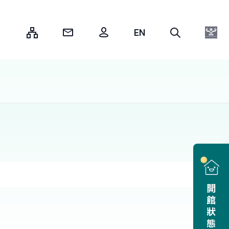
:::
開館狀態