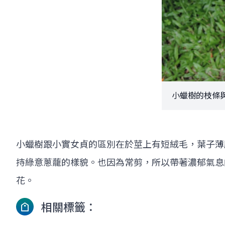
小蠟樹的枝條與葉
小蠟樹跟小實女貞的區別在於莖上有短絨毛，葉子薄
持綠意蔥蘢的樣貌。也因為常剪，所以帶著濃郁氣息
花。
相關標籤：