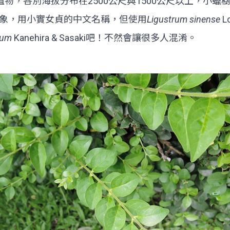
原生植物，各別海拔分布在2500公尺與1500公尺以上，
象，用小實女貞的中文名稱，但使用
Ligustrum sinense
L
pum
Kanehira & Sasaki吧！不然會讓很多人混淆。