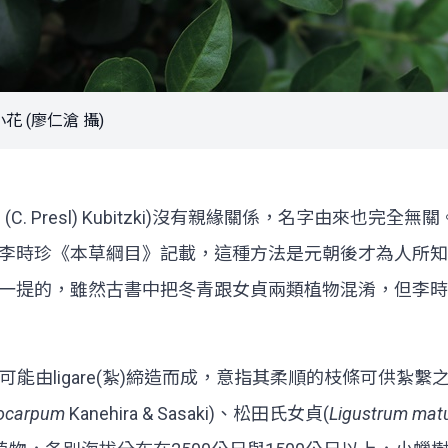
 (廖仁滄 攝)
a
(C. Presl) Kubitzki)沒有親緣關係，名字由
李時珍《本草綱目》記載，這種方法是元朝後才為人所知
一提的，雖然古書中把冬青跟女貞兩類植物混淆，但李時
可能由ligare(紮)締造而成，意指其柔順的枝條可供
rocarpum
Kanehira & Sasaki)、松田氏女貞(
Ligustrum mat