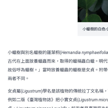
小蠟樹的白色小花
小蠟樹與別名蠟樹的蓮葉桐(
Hernandia nymphaeifoli
古代在上面放養蠟蟲而來，取得的蠟稱蟲白蠟。明代
故俗呼為蠟樹。」當時放養蠟蟲的蠟樹是女貞。附帶
兩者不同。
女貞屬(
Ligustrum
)學名是該植物的傳統拉丁文名稱，
例如二版《臺灣植物誌》把小實女貞(
Ligustrum mic