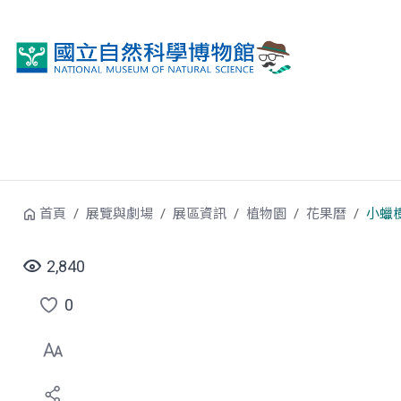
跳到中央內容區塊
首頁
展覽與劇場
展區資訊
植物園
花果曆
小蠟
2,840
0
點
選
喜