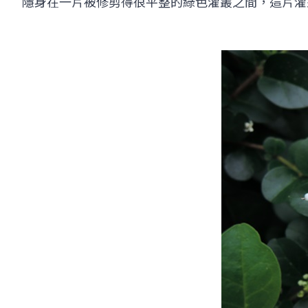
隱身在一片被修剪得很平整的綠色灌叢之間，這片灌