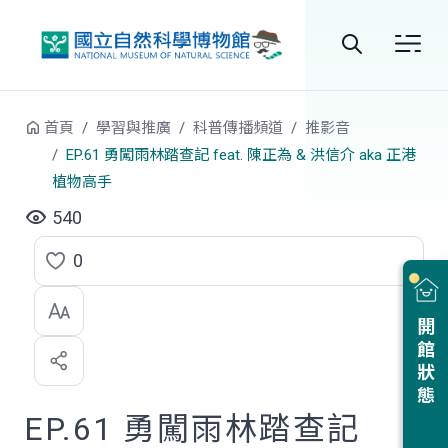
跳到中央內容區塊
全
站
首頁
學習與推廣
科普傳播頻道
推影音
搜
EP.61 勇闖雨林踏查記 feat. 陳正為 & 洪信介 aka 正港
植物高手
尋
540
0
點
選
開館狀態
喜
歡
EP.61 勇闖雨林踏查記