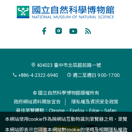
國
立
自
Facebook
Instagram
Youtube
RSS
然
訂
科
閱
學
404023 臺中市北區館前路一號
博
+886-4-2322-6940
週二至週日 9:00-17:00
物
© 國立自然科學博物館版權所有
館
政府網站資料開放宣告
隱私權及資訊安全政策
最佳瀏覽體驗：Chrome、Firefox、Edge、Safari
本網站使用cookie作為與網站互動時識別瀏覽器之用，瀏覽
本網站即表示您同意本網站對cookie的使用及相關
隱私權政