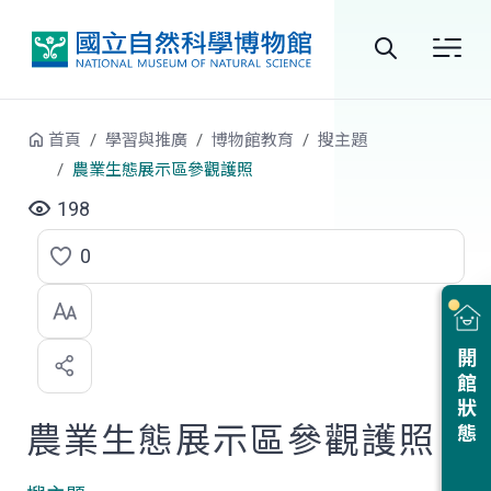
跳到中央內容區塊
全
站
首頁
學習與推廣
博物館教育
搜主題
搜
農業生態展示區參觀護照
尋
198
0
點
選
喜
開館狀態
歡
農業生態展示區參觀護照