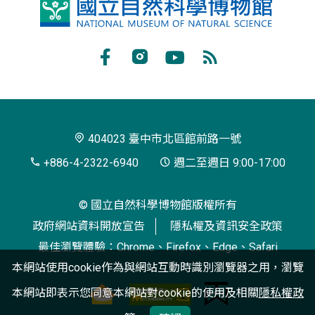
國
立
自
Facebook
Instagram
Youtube
RSS
然
訂
科
閱
學
404023 臺中市北區館前路一號
博
+886-4-2322-6940
週二至週日 9:00-17:00
物
© 國立自然科學博物館版權所有
館
政府網站資料開放宣告
隱私權及資訊安全政策
最佳瀏覽體驗：Chrome、Firefox、Edge、Safari
本網站使用cookie作為與網站互動時識別瀏覽器之用，瀏覽
本網站即表示您同意本網站對cookie的使用及相關
隱私權政