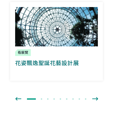
看展覽
花姿飄逸聖誕花藝設計展