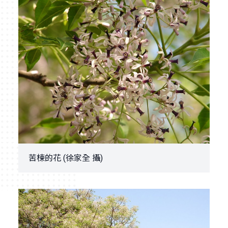
苦楝的花 (徐家全 攝)