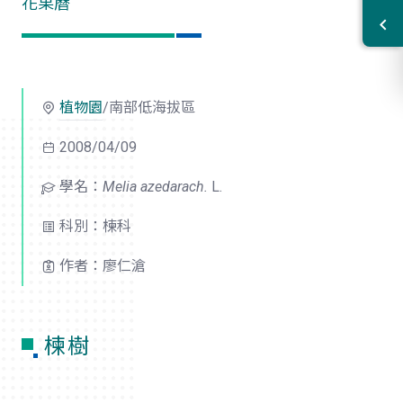
花果曆
植物園
/南部低海拔區
2008/04/09
學名：
Melia azedarach.
L.
科別：楝科
作者：廖仁滄
楝樹