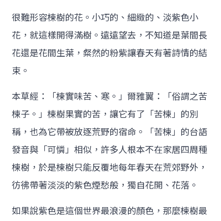
很難形容楝樹的花。小巧的、細緻的、淡紫色小
花，就這樣開得滿樹。遠遠望去，不知道是葉間長
花還是花間生葉，粲然的粉紫讓春天有著詩情的結
束。
本草經：「楝實味苦、寒。」爾雅翼：「俗謂之苦
楝子。」楝樹果實的苦，讓它有了「苦楝」的別
稱，也為它帶被放逐荒野的宿命。「苦楝」的台語
發音與「可憐」相似，許多人根本不在家居四周種
楝樹，於是楝樹只能反覆地每年春天在荒郊野外，
彷彿帶著淡淡的紫色煙愁般，獨自花開、花落。
如果說紫色是這個世界最浪漫的顏色，那麼楝樹最