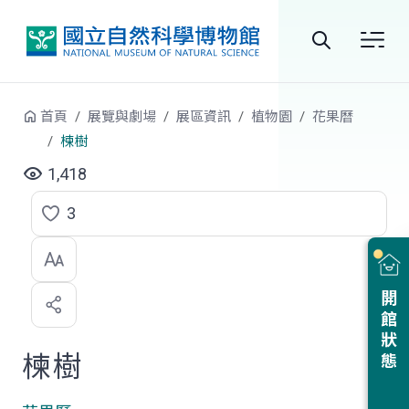
跳到中央內容區塊
全
站
首頁
展覽與劇場
展區資訊
植物園
花果曆
搜
楝樹
尋
1,418
3
點
選
喜
開館狀態
歡
楝樹