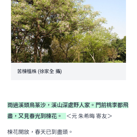
苦楝植株 (徐家全 攝)
雨過溪頭鳥篆沙，溪山深處野人家。門前桃李都飛
盡，又見春光到楝花。
＜元 朱希晦 寄友＞
楝花開放，春天已到盡頭。