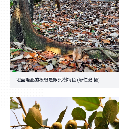
地面隆起的板根是銀葉樹特色 (廖仁滄 攝)