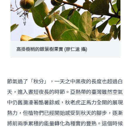
高掛樹梢的銀葉樹果實 (廖仁滄 攝)
節氣過了「秋分」，一天之中黑夜的長度也超過白
天，進入晝短夜長的時節。亞熱帶的臺灣雖然空氣
中仍舊瀰漫著酷暑餘威，秋老虎正馬力全開的展現
熱力，但植物們已經開始感受到秋天的腳步，逐漸
將前兩季累積的能量轉化為種實的豐熟。這個時候