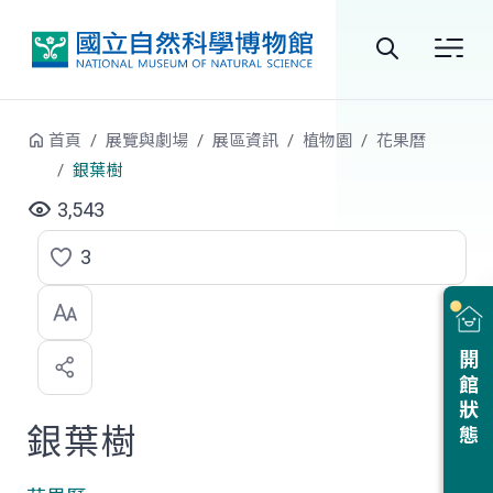
跳到中央內容區塊
全
站
首頁
展覽與劇場
展區資訊
植物園
花果曆
搜
銀葉樹
尋
3,543
3
點
選
喜
開館狀態
歡
銀葉樹