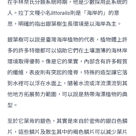
在乎林奈氏分類系統時期，他是少數採用此系統的
人。拉丁文種小名
littoralis
則是「海岸的」的意
思，明確的指出銀葉樹生長環境是以海岸為主。
銀葉樹可以說是臺灣海岸植物的代表，植物體上許
多的許多特徵都可以協助它們在土壤潛薄的海林岸
環境取得優勢。像是它的果實，內部含有許多輕質
的纖維，表皮則有突起的隆脊，特殊的造型讓它落
到水裡可以浮在水面上，隨著水流或洋流漂流到其
他地方拓展勢力範圍，可以說是熱帶海漂植物的典
型。
至於它葉背的銀色，其實是來自於密佈的銀白色鱗
片，這些鱗片及散生其中的褐色鱗片可以減少葉片