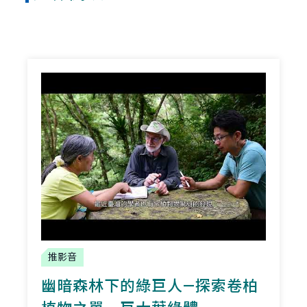
推影音
幽暗森林下的綠巨人—探索卷柏