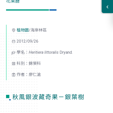
花果曆
植物園
/海岸林區
2012/09/26
學名：
Heritiera littoralis
Dryand.
科別：錦葵科
作者：廖仁滄
秋風銀波藏奇果－銀葉樹