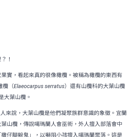
裡？！
狀果實，看起來真的很像橄欖。被稱為橄欖的東西有
橄欖（
Elaeocarpus serratus
）還有山欖科的大葉山欖
是大葉山欖。
瑪蘭人來說，大葉山欖是他們凝聚族群意識的象徵。宜蘭
大葉山欖，傳說噶瑪蘭人會巫術，外人擅入部落會中
「橄仔腳躲鬼」，以嚇阻小孩擅入噶瑪蘭聚落。這是