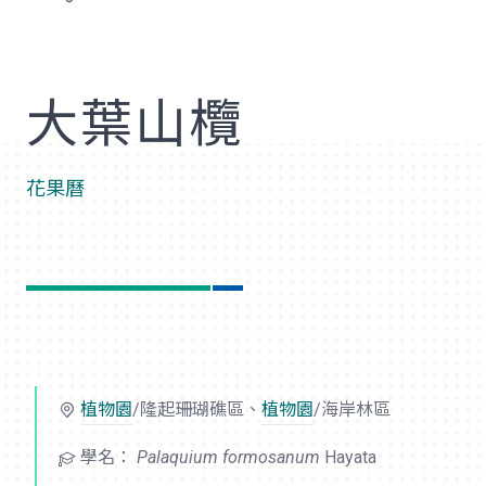
歡
大葉山欖
花果曆
植物園
/隆起珊瑚礁區、
植物園
/海岸林區
學名：
Palaquium formosanum
Hayata