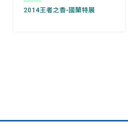
2014王者之香-國蘭特展