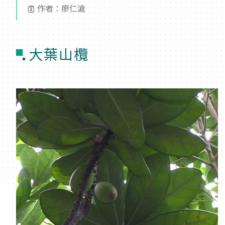
作者：廖仁滄
大葉山欖