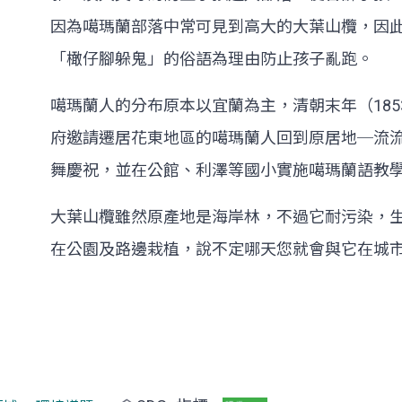
因為噶瑪蘭部落中常可見到高大的大葉山欖，因
「橄仔腳躲鬼」的俗語為理由防止孩子亂跑。
噶瑪蘭人的分布原本以宜蘭為主，清朝末年（185
府邀請遷居花東地區的噶瑪蘭人回到原居地─流
舞慶祝，並在公館、利澤等國小實施噶瑪蘭語教
大葉山欖雖然原產地是海岸林，不過它耐污染，
在公園及路邊栽植，說不定哪天您就會與它在城