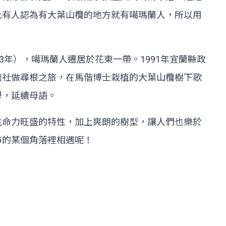
此有人認為有大葉山欖的地方就有噶瑪蘭人，所以用
3年），噶瑪蘭人遷居於花東一帶。1991年宜蘭縣政
流社做尋根之旅，在馬偕博士栽植的大葉山欖樹下歌
學，延續母語。
生命力旺盛的特性，加上爽朗的樹型，讓人們也樂於
市的某個角落裡相遇呢！