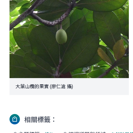
大葉山欖的果實 (廖仁滄 攝)
相關標籤：