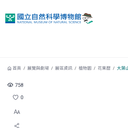
跳到中央內容區塊
首頁
展覽與劇場
展區資訊
植物園
花果曆
大葉
758
0
點
選
喜