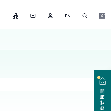
:::
開館狀態