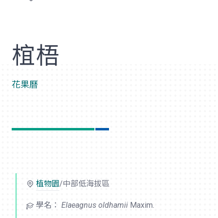
歡
椬梧
花果曆
植物園
/中部低海拔區
學名：
Elaeagnus oldhamii
Maxim.