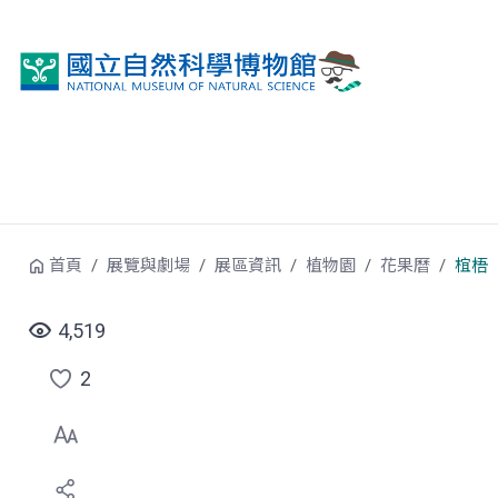
跳到中央內容區塊
首頁
展覽與劇場
展區資訊
植物園
花果曆
椬梧
4,519
2
點
選
喜