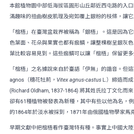
本館植物園中部低海拔區圓形山丘鄰近西屯路的入口
滿趣味的扭曲樹皮肌理及宛如覆上銀粉的枝條，讓它
「椬梧」在臺灣盆栽界被稱為「銀梧」。這是因為它
色葉面、花朵與果實也都有痂鱗，讓整棵樹呈銀灰色
葉比較容易見到。這些痂鱗可以讓「椬梧」保留更多
「椬梧」之名據說來自於臺語「伊無」的諧音。但這
agnos（穗花牡荊，
Vitex agnus-castus
L.）締造而
(Richard Oldham, 1837-1864) 
卻有61種植物被發表為新種，其中有些以他為名，例
的1864年於淡水被採到，1871年由俄國植物學家馬克西莫維奇 (
早期文獻中把椬梧看作臺灣特有種。事實上中國大陸