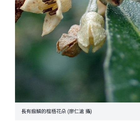
長有痂鱗的椬梧花朵 (廖仁滄 攝)