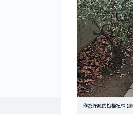
作為綠籬的椬梧植株 (廖