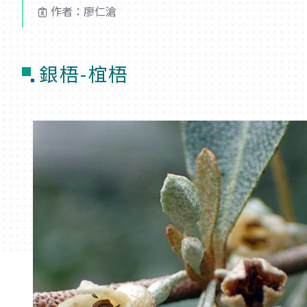
作者：廖仁滄
銀梧-椬梧