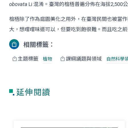
obovata
Li 混淆。臺灣的椬梧普遍分佈在海拔2,50
椬梧除了作為庭園美化之用外，在臺灣民間也被當作
大，想嚐嚐味道可以，但要吃到飽很難。而且吃之前
相關標籤：
主題標籤
課綱議題與領域
植物
自然科學
延伸閱讀