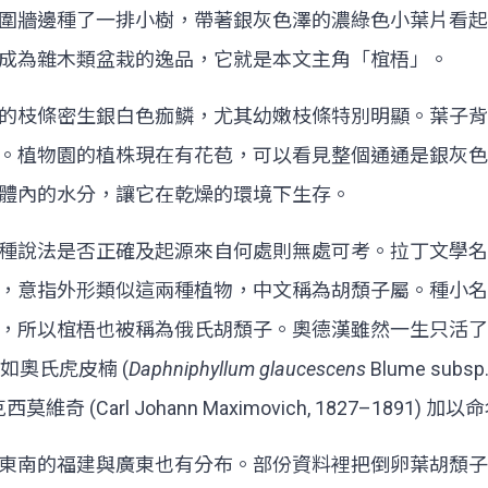
圍牆邊種了一排小樹，帶著銀灰色澤的濃綠色小葉片看起
成為雜木類盆栽的逸品，它就是本文主角「椬梧」。
的枝條密生銀白色痂鱗，尤其幼嫩枝條特別明顯。葉子背
。植物園的植株現在有花苞，可以看見整個通通是銀灰色
體內的水分，讓它在乾燥的環境下生存。
種說法是否正確及起源來自何處則無處可考。拉丁文學
成，意指外形類似這兩種植物，中文稱為胡頹子屬。種小
將其姓氏拉丁文化而來，所以椬梧也被稱為俄氏胡頹子。奧德漢雖然
如奧氏虎皮楠 (
Daphniphyllum glaucescens
Blume subsp
Carl Johann Maximovich, 1827–1891) 加以
東南的福建與廣東也有分布。部份資料裡把倒卵葉胡頹