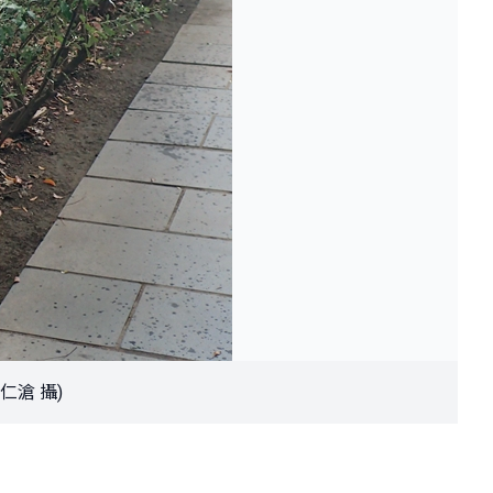
仁滄 攝)