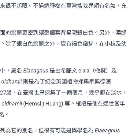
來很不起眼。不過這種樹在臺灣盆栽界頗有名氣，充
面的痂鱗更密到讓整個葉背呈現銀白色。另外，濃綠
。除了銀白色痂鱗之外，還有褐色痂鱗，在小枝及幼
名中，屬名
Elaeagnus
是由希臘文 elaia（橄欖）及
名
oldhamii
則是為了紀念英國植物採集家奧德漢
一生只活了27歲，在臺灣也只採集了一兩個月，幾乎都在淡水，
.
oldhamii
(Hemsl.) Huang) 等。椬梧是他在過世當年
命名。
子列為它的別名，但很有可能是與學名為
Elaeagnus