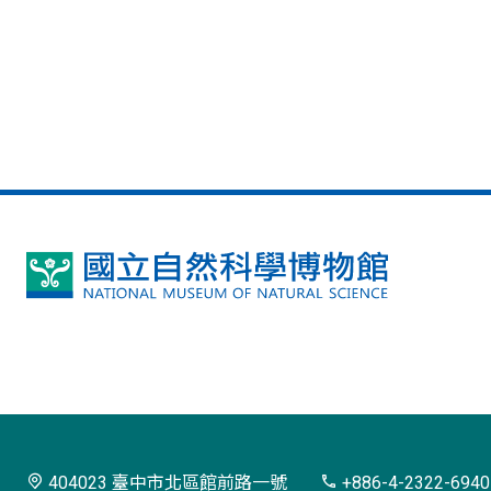
國
立
自
然
科
學
404023 臺中市北區館前路一號
+886-4-2322-6940