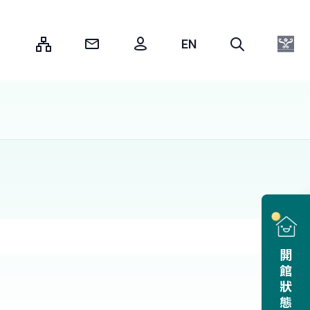
:::
開館狀態