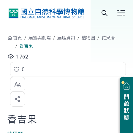
跳到中央內容區塊
全
站
首頁
展覽與劇場
展區資訊
植物園
花果曆
搜
香吉果
尋
1,762
0
點
選
喜
開館狀態
歡
香吉果