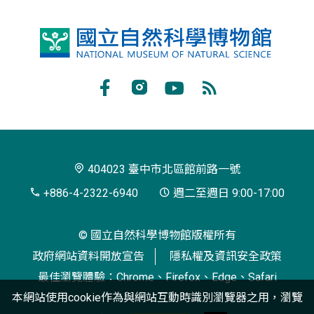
國
立
自
Facebook
Instagram
Youtube
RSS
然
訂
科
閱
學
404023 臺中市北區館前路一號
博
+886-4-2322-6940
週二至週日 9:00-17:00
物
© 國立自然科學博物館版權所有
館
政府網站資料開放宣告
隱私權及資訊安全政策
最佳瀏覽體驗：Chrome、Firefox、Edge、Safari
本網站使用cookie作為與網站互動時識別瀏覽器之用，瀏覽