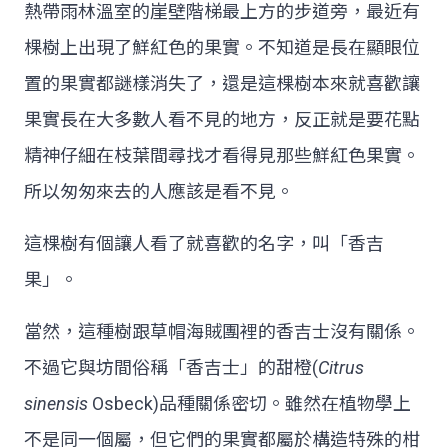
熱帶雨林溫室的崖壁階梯最上方的步道旁，最近有
棵樹上出現了鮮紅色的果實。不知道是長在顯眼位
置的果實都謎樣消失了，還是這棵樹本來就喜歡讓
果實長在大多數人看不見的地方，反正就是要花點
精神仔細在枝葉間尋找才看得見那些鮮紅色果實。
所以匆匆來去的人應該是看不見。
這棵樹有個讓人看了就喜歡的名字，叫「香吉
果」。
當然，這種樹跟草帽海賊團裡的香吉士沒有關係。
不過它與坊間俗稱「香吉士」的甜橙(
Citrus
sinensis
Osbeck)品種關係密切。雖然在植物學上
不是同一個屬，但它們的果實都屬於構造特殊的柑