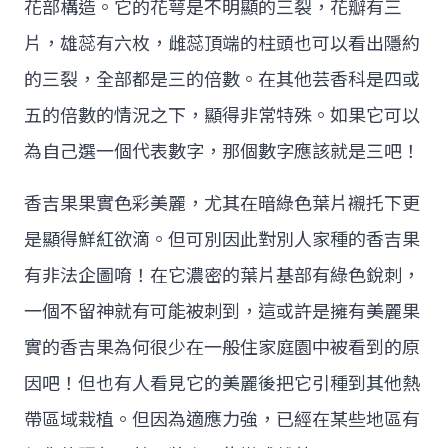
花部構造。它的花萼是不明顯的三裂，花瓣有三
片，雄蕊有六枚，雌蕊頂端的柱頭也可以看出隱約
的三裂，全部都是三的倍數。在其他芸香科是四或
五的倍數的情況之下，顯得非常特殊。如果它可以
為自己選一個代表數字，那個數字應該就是三吧！
香吉果果實色彩美麗，尤其在暗綠色葉片襯托下更
是顯得鮮紅欲滴。但可別因此對別人家種的香吉果
有非法企圖唷！在它濃密的葉片基部有綠色銳刺，
一個不留神就有可能被刺到，這或許是擁有美麗果
實的香吉果為何很少在一般住家庭園中被看到的原
因吧！但也有人看見它的美麗後把它引種到其他熱
帶區域栽植。但因為適應力強，已經在某些地區有