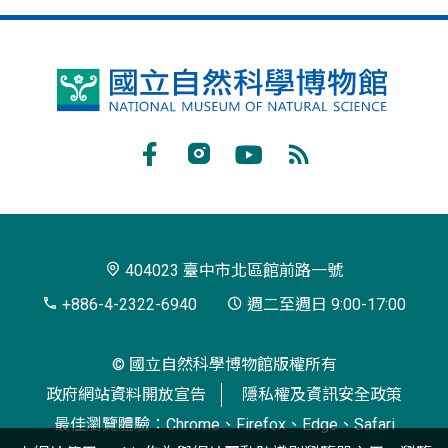
國
立
自
Facebook
Instagram
Youtube
RSS
然
訂
科
閱
學
404023 臺中市北區館前路一號
博
+886-4-2322-6940
週二至週日 9:00-17:00
物
© 國立自然科學博物館版權所有
館
政府網站資料開放宣告
隱私權及資訊安全政策
最佳瀏覽體驗：Chrome、Firefox、Edge、Safari