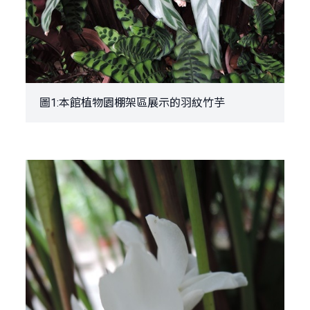
圖1:本館植物園棚架區展示的羽紋竹芋