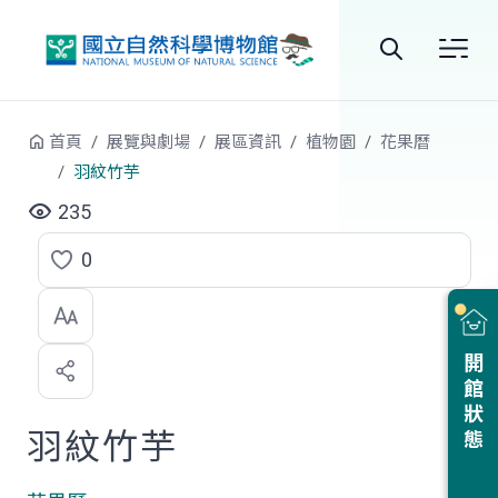
跳到中央內容區塊
全
站
首頁
展覽與劇場
展區資訊
植物園
花果曆
搜
羽紋竹芋
尋
235
0
點
選
喜
開館狀態
歡
羽紋竹芋