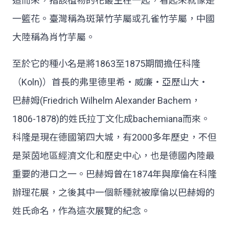
造而來，指該植物的花叢生在一起，看起來就像是
一籃花。臺灣稱為斑葉竹芋屬或孔雀竹芋屬，中國
大陸稱為肖竹芋屬。
至於它的種小名是將1863至1875期間擔任科隆
（Koln)）首長的弗里德里希‧威廉‧亞歷山大‧
巴赫姆(Friedrich Wilhelm Alexander Bachem，
1806-1878)的姓氏拉丁文化成bachemiana而來。
科隆是現在德國第四大城，有2000多年歷史，不但
是萊茵地區經濟文化和歷史中心，也是德國內陸最
重要的港口之一。巴赫姆曾在1874年與摩倫在科隆
辦理花展，之後其中一個新種就被摩倫以巴赫姆的
姓氏命名，作為這次展覽的紀念。