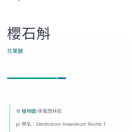
歡
櫻石斛
花果曆
植物園
/季風雨林區
學名：
Dendrobium linawianum
Reichb. f.