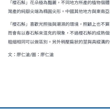
「櫻石斛」花朵極為豔麗，不同地方所產的植物個體
灣產的純瓣尖端為橢圓尖形。中國其他地方與東南亞
「櫻石斛」喜歡光照強與潮濕的環境，照顧上也不算
而會有以春石斛來混充的現象，不過櫻石斛的成熟個
粗細相同可以做區別。另外稍壓扁狀的莖與具縱溝的
文：廖仁滄/圖：廖仁滄