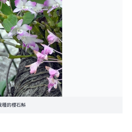
栽種的櫻石斛