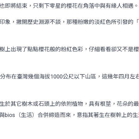
也即將結束，只剩下零星的櫻花在角落中與有緣人相遇。
印象，撇開歷史淵源不談，那種粉嫩的淡紅色所引發的「
樹上出現了點點櫻花般的粉紅色彩，仔細看看卻又不是櫻
，分布在臺灣幾個海拔1000公尺以下山區，這幾年四月
生於其它樹木或石頭上的依附植物，具有根莖，花朵的最
（樹）與bios（生活）合併締造而來，意指其著生在樹幹上