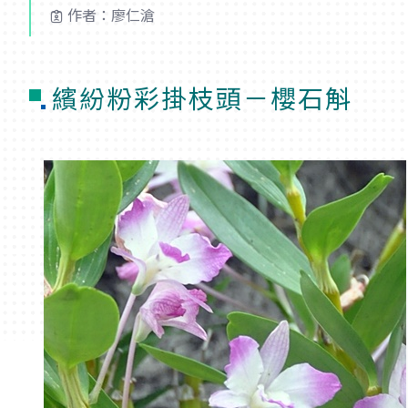
作者：廖仁滄
繽紛粉彩掛枝頭－櫻石斛