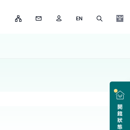
:::
開館狀態