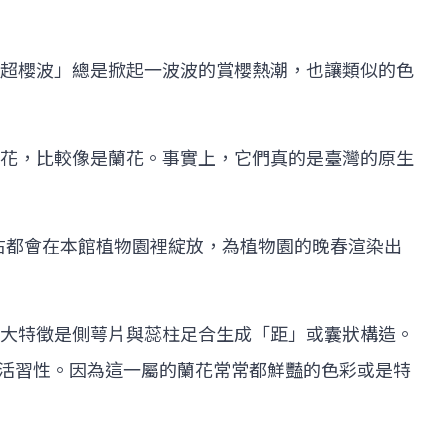
超櫻波」總是掀起一波波的賞櫻熱潮，也讓類似的色
花，比較像是蘭花。事實上，它們真的是臺灣的原生
左右都會在本館植物園裡綻放，為植物園的晚春渲染出
大特徵是側萼片與蕊柱足合生成「距」或囊狀構造。
的生活習性。因為這一屬的蘭花常常都鮮豔的色彩或是特