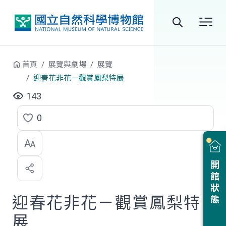
跳到中央內容區塊
全
站
首頁
展覽與劇場
展覽
搜
迎春花非花－觀賞鳳梨特展
尋
143
0
點
選
喜
開館狀態
歡
迎春花非花－觀賞鳳梨特
展