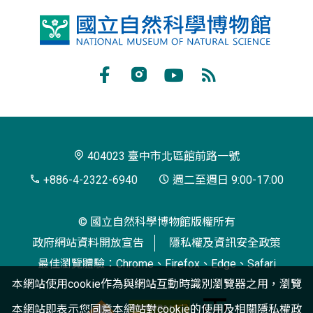
國
立
自
Facebook
Instagram
Youtube
RSS
然
訂
科
閱
學
404023 臺中市北區館前路一號
博
+886-4-2322-6940
週二至週日 9:00-17:00
物
© 國立自然科學博物館版權所有
館
政府網站資料開放宣告
隱私權及資訊安全政策
最佳瀏覽體驗：Chrome、Firefox、Edge、Safari
本網站使用cookie作為與網站互動時識別瀏覽器之用，瀏覽
本網站即表示您同意本網站對cookie的使用及相關
隱私權政