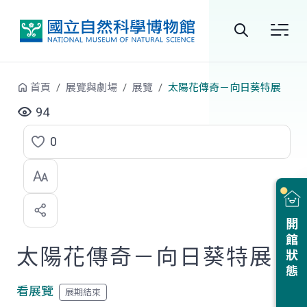
跳到中央內容區塊
全
站
首頁
展覽與劇場
展覽
太陽花傳奇－向日葵特展
搜
94
尋
0
點
選
喜
開館狀態
歡
太陽花傳奇－向日葵特展
看展覽