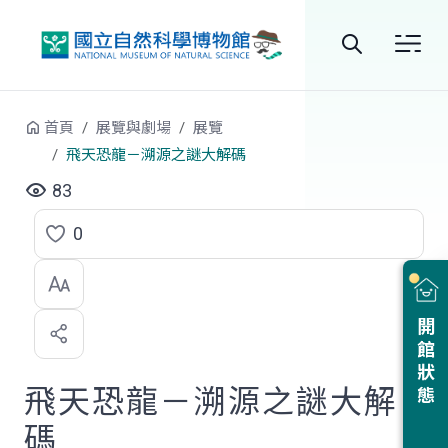
跳到中央內容區塊
全
站
首頁
展覽與劇場
展覽
搜
飛天恐龍－溯源之謎大解碼
尋
83
0
點
選
喜
開館狀態
歡
飛天恐龍－溯源之謎大解
碼