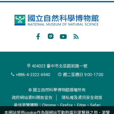
國
立
自
Facebook
Instagram
Youtube
RSS
然
訂
科
閱
學
404023 臺中市北區館前路一號
博
+886-4-2322-6940
週二至週日 9:00-17:00
物
© 國立自然科學博物館版權所有
館
政府網站資料開放宣告
隱私權及資訊安全政策
最佳瀏覽體驗：Chrome、Firefox、Edge、Safari
本網站使用cookie作為與網站互動時識別瀏覽器之用，瀏覽