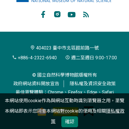
立
自
Facebook
Instagram
Youtube
RSS
然
訂
科
閱
學
404023 臺中市北區館前路一號
博
+886-4-2322-6940
週二至週日 9:00-17:00
物
© 國立自然科學博物館版權所有
館
政府網站資料開放宣告
隱私權及資訊安全政策
最佳瀏覽體驗：Chrome、Firefox、Edge、Safari
本網站使用cookie作為與網站互動時識別瀏覽器之用，瀏覽
本網站即表示您同意本網站對cookie的使用及相關
隱私權政
策
確認