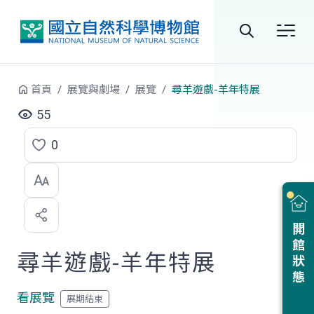
跳到中央內容區塊
全
站
首頁
展覽與劇場
展覽
尋羊遊戲-羊年特展
搜
55
尋
0
點
選
喜
開館狀態
歡
尋羊遊戲-羊年特展
看展覽