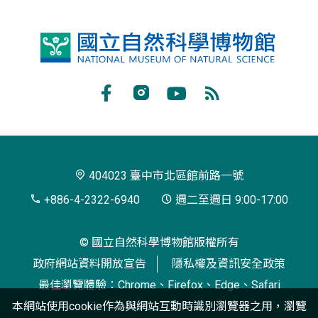
國
立
自
Facebook
Instagram
Youtube
RSS
然
訂
科
閱
學
404023 臺中市北區館前路一號
博
+886-4-2322-6940
週二至週日 9:00-17:00
物
© 國立自然科學博物館版權所有
館
政府網站資料開放宣告
隱私權及資訊安全政策
最佳瀏覽體驗：Chrome、Firefox、Edge、Safari
本網站使用cookie作為與網站互動時識別瀏覽器之用，瀏覽