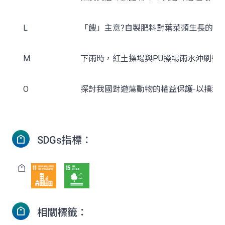
L
「餿」主意?自製肥料對葉菜類生長的影
M
下雨時，紅土操場與PU操場雨水沖刷後
O
探討我國對遊蕩動物的權益保護-以撲殺
SDGs指標：
相關標籤：