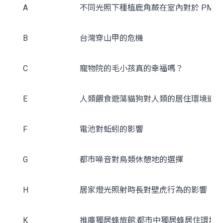
A
不同光照下種植鹿角蕨在室內對於 PM
2
B
台灣穿山甲的危機
C
寵物院的毛小孩真的幸福嗎？
E
人類餵食遊蕩貓狗對人類的居住環境造成
F
電池對蚯蚓的影響
G
都市噪音對鳥類休憩地的選擇
H
居家燈光照射時長對壁虎行為的影響
K
推廣獨居蜂旅館:都市中獨居蜂居住環境