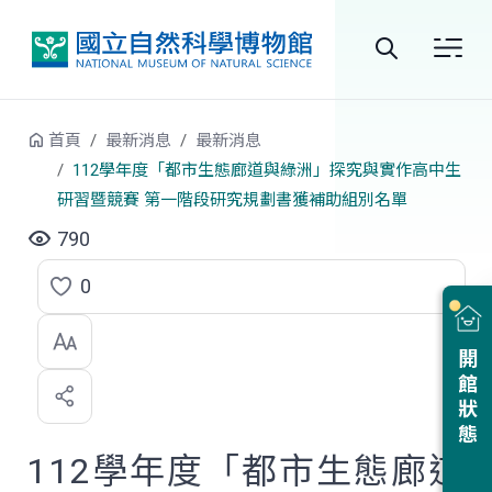
跳到中央內容區塊
全
站
首頁
最新消息
最新消息
搜
112學年度「都市生態廊道與綠洲」探究與實作高中生
研習暨競賽 第一階段研究規劃書獲補助組別名單
尋
790
0
點
選
開館狀態
喜
歡
112學年度「都市生態廊道