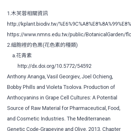
1.木芙蓉相關資訊
http://kplant.biodiv.tw/%E6%9C%A8%E8%8A%99
https://www.nmns.edu.tw/public/BotanicalGarden/f
2.細胞裡的色票(花色素的種類)
a.花青素
http://dx.doi.org/10.5772/54592
Anthony Ananga, Vasil Georgiev, Joel Ochieng,
Bobby Phills and Violeta Tsolova. Production of
Anthocyanins in Grape Cell Cultures: A Potential
Source of Raw Material for Pharmaceutical, Food,
and Cosmetic Industries. The Mediterranean
Genetic Code-Grapevine and Olive. 2013. Chapter