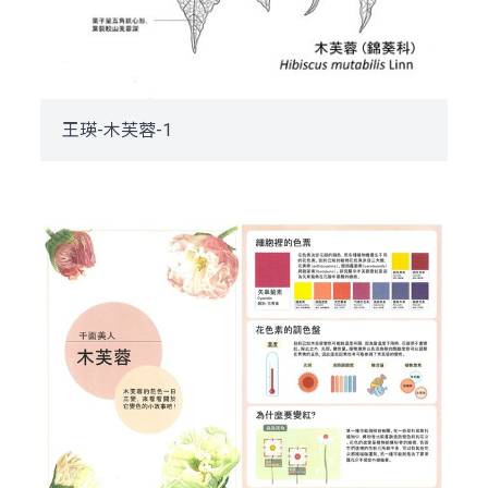
王瑛-木芙蓉-1