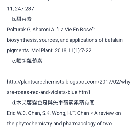
11, 247-287
b.甜菜素
Polturak G, Aharoni A. "La Vie En Rose":
biosynthesis, sources, and applications of betalain
pigments. Mol Plant. 2018;11(1):7-22.
c.類胡蘿蔔素
http://plantsarechemists.blogspot.com/2017/02/why
are-roses-red-and-violets-blue.htm1
d.木芙蓉變色是與矢車菊素累積有關
Eric W.C. Chan, S.K. Wong, H.T. Chan。A review on
the phytochemistry and pharmacology of two