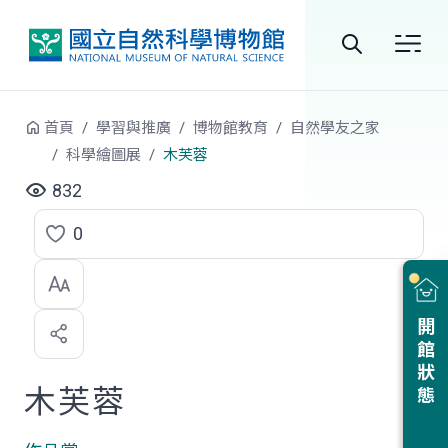
跳到中央內容區塊
全
站
首頁
學習與推廣
博物館教育
自然學友之家
搜
科學繪圖展
木芙蓉
尋
832
0
點
選
喜
開館狀態
歡
木芙蓉