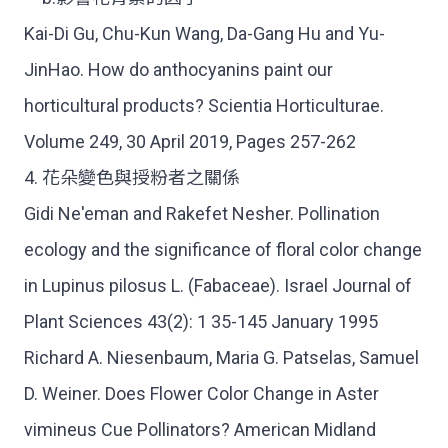
Kai-Di Gu, Chu-Kun Wang, Da-Gang Hu and Yu-
JinHao. How do anthocyanins paint our
horticultural products? Scientia Horticulturae.
Volume 249, 30 April 2019, Pages 257-262
4. 花朵變色與授粉者之關係
Gidi Ne'eman and Rakefet Nesher. Pollination
ecology and the significance of floral color change
in Lupinus pilosus L. (Fabaceae). Israel Journal of
Plant Sciences 43(2): 1 35-145 January 1995
Richard A. Niesenbaum, Maria G. Patselas, Samuel
D. Weiner. Does Flower Color Change in Aster
vimineus Cue Pollinators? American Midland