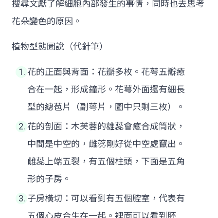
搜尋文獻了解細胞內部發生的事情，同時也去思考
花朵變色的原因。
植物型態圖說（代針筆）
花的正面與背面：花瓣多枚。花萼五瓣癒
合在一起，形成鐘形。花萼外面還有細長
型的總苞片（副萼片，圖中只剩三枚）。
花的剖面：木芙蓉的雄蕊會癒合成筒狀，
中間是中空的，雌蕊剛好從中空處竄出。
雌蕊上端五裂，有五個柱頭，下面是五角
形的子房。
子房橫切：可以看到有五個腔室，代表有
五個心皮合生在一起。裡面可以看到胚