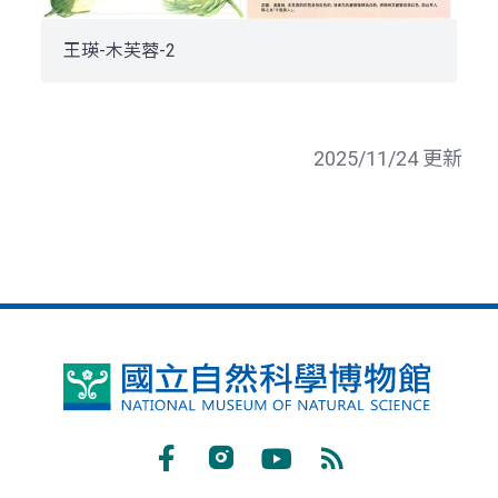
王瑛-木芙蓉-2
2025/11/24 更新
國
立
自