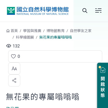
跳到中央內容區塊
全
站
首頁
學習與推廣
博物館教育
自然學友之家
搜
科學繪圖展
無花果的專屬嗡嗡嗡
尋
132
0
點
選
喜
開館狀態
歡
無花果的專屬嗡嗡嗡