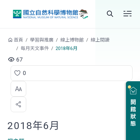
跳到中央內容區塊
全
站
首頁
學習與推廣
線上博物館
線上閱讀
搜
每月天文事件
2018年6月
尋
67
0
點
選
喜
開館狀態
歡
2018年6月