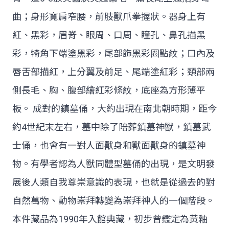
曲；身形寬肩窄腰，前肢獸爪拳握狀。器身上有
紅、黑彩，眉脊、眼周、口周、瞳孔、鼻孔描黑
彩，犄角下端塗黑彩，尾部飾黑彩圈點紋；口內及
唇舌部描紅，上分翼及前足、尾端塗紅彩；頸部兩
側長毛、胸、腹部繪紅彩條紋，底座為方形薄平
板。 成對的鎮墓俑，大約出現在南北朝時期，距今
約4世紀末左右，墓中除了陪葬鎮墓神獸，鎮墓武
士俑，也會有一對人面獸身和獸面獸身的鎮墓神
物。有學者認為人獸同體型墓俑的出現，是文明發
展後人類自我尊崇意識的表現，也就是從過去的對
自然萬物、動物崇拜轉變為崇拜神人的一個階段。
本件藏品為1990年入館典藏，初步曾鑑定為黃釉