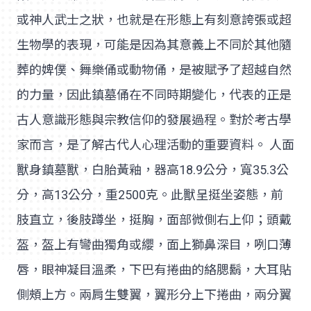
或神人武士之狀，也就是在形態上有刻意誇張或超
生物學的表現，可能是因為其意義上不同於其他隨
葬的婢僕、舞樂俑或動物俑，是被賦予了超越自然
的力量，因此鎮墓俑在不同時期變化，代表的正是
古人意識形態與宗教信仰的發展過程。對於考古學
家而言，是了解古代人心理活動的重要資料。 人面
獸身鎮墓獸，白胎黃釉，器高18.9公分，寬35.3公
分，高13公分，重2500克。此獸呈挺坐姿態，前
肢直立，後肢蹲坐，挺胸，面部微側右上仰；頭戴
盔，盔上有彎曲獨角或纓，面上獅鼻深目，咧口薄
唇，眼神凝目溫柔，下巴有捲曲的絡腮鬍，大耳貼
側頰上方。兩肩生雙翼，翼形分上下捲曲，兩分翼