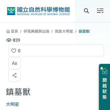
跳到中央內容區塊
全
站
首頁
研究典藏與出版
我是大明星
鎮墓獸
搜
839
尋
0
點
選
喜
開館狀態
歡
鎮墓獸
大明星