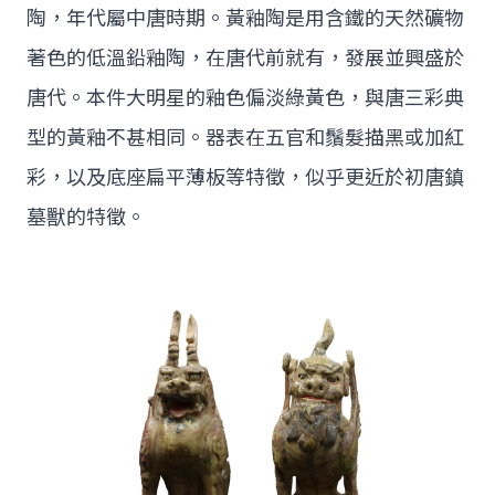
陶，年代屬中唐時期。黃釉陶是用含鐵的天然礦物
著色的低溫鉛釉陶，在唐代前就有，發展並興盛於
唐代。本件大明星的釉色偏淡綠黃色，與唐三彩典
型的黃釉不甚相同。器表在五官和鬚髮描黑或加紅
彩，以及底座扁平薄板等特徵，似乎更近於初唐鎮
墓獸的特徵。