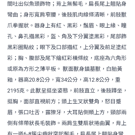
間吐出似魚頭飾物；背上無鬃毛，扁長尾上翹貼身
彎曲；身形寬肩窄腰，後肢肌肉線條清晰，前肢獸
爪拳握狀。器身上有紅、黑彩，鬚眉、眼上緣、瞳
孔、鼻孔描黑彩，盔、角及下分翼塗黑彩，尾部飾
黑彩圈點紋；眼下及口部描紅，上分翼及前足塗紅
彩；胸、腹部及尾下繪紅彩橫條紋，底座為六角形
或原為方形之薄平板。 獸面獸身鎮墓獸，白胎黃
釉，器高20.8公分，寬34公分，高12.8公分，重
2195克。此獸呈挺坐姿態，前肢直立，後肢蹲坐，
挺胸，面部直視前方；頭上生叉狀雙角，怒目蹙
眉，張口吐舌，露獠牙，大耳貼側頰上方，頸部兩
側有條帶狀長毛裝飾。兩肩生雙扇狀捲曲翼，背上
有一道6-8簇尖齒狀突起鬃毛，扁長尾上翹貼身彎