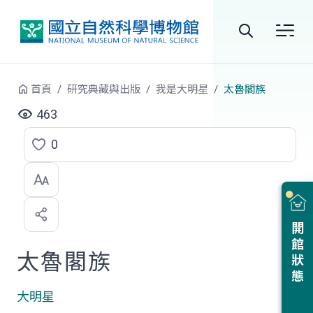
跳到中央內容區塊
全
站
首頁
研究典藏與出版
我是大明星
太魯閣族
搜
463
尋
0
點
選
喜
開館狀態
歡
太魯閣族
大明星