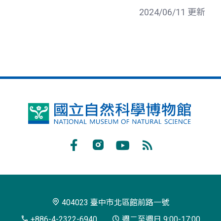
2024/06/11 更新
國
立
自
Facebook
Instagram
Youtube
RSS
然
訂
科
閱
學
404023 臺中市北區館前路一號
博
+886-4-2322-6940
週二至週日 9:00-17:00