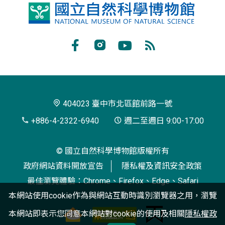
國
立
自
Facebook
Instagram
Youtube
RSS
然
訂
科
閱
學
404023 臺中市北區館前路一號
博
+886-4-2322-6940
週二至週日 9:00-17:00
物
© 國立自然科學博物館版權所有
館
政府網站資料開放宣告
隱私權及資訊安全政策
最佳瀏覽體驗：Chrome、Firefox、Edge、Safari
本網站使用cookie作為與網站互動時識別瀏覽器之用，瀏覽
本網站即表示您同意本網站對cookie的使用及相關
隱私權政