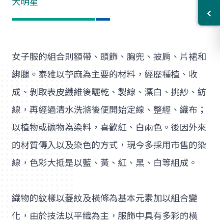
大明星
女子服的組合則額帶、頭飾、胸兜、披肩、片裙和
綁腿。泰雅以苧麻為主要的材料，經歷種植、收
成、剝取表皮纖維後曬乾、製線、漂白、挑紗、紡
線，再經過清水洗滌後便開始定線、整經、織布；
以植物或礦物為染料，喜歡紅、白兩色。後因外來
的材質傳入以及染色的方式，現今多採用市售的染
線，色彩大抵是以藍、黃、紅、黑、白等組成。
織物的紋樣以菱紋及橫條為基本元素加以組合變
化，由於技法以平織為主，服飾中具有多彩的橫