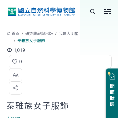
跳到中央內容區塊
全
站
首頁
研究典藏與出版
我是大明星
搜
泰雅族女子服飾
尋
1,019
0
點
選
喜
開館狀態
歡
泰雅族女子服飾