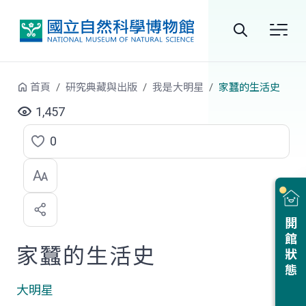
跳到中央內容區塊
全
站
首頁
研究典藏與出版
我是大明星
家蠶的生活史
搜
1,457
尋
0
點
選
喜
開館狀態
歡
家蠶的生活史
大明星