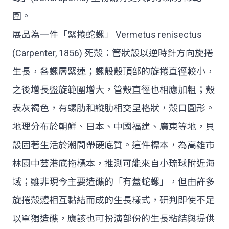
圍。
展品為一件「緊捲蛇螺」 Vermetus renisectus
(Carpenter, 1856) 死殼：管狀殼以逆時針方向旋捲
生長，各螺層緊連；螺殼殼頂部的旋捲直徑較小，
之後增長盤旋範圍增大，管殼直徑也相應加粗；殼
表灰褐色，有螺肋和縱肋相交呈格狀，殼口圓形。
地理分布於朝鮮、日本、中國福建、廣東等地，貝
殼固著生活於潮間帶硬底質。這件標本，為高雄市
林園中芸港底拖標本，推測可能來自小琉球附近海
域；雖非現今主要造礁的「有蓋蛇螺」，但由許多
旋捲殼體相互黏結而成的生長樣式，研判即使不足
以單獨造礁，應該也可扮演部份的生長粘結與提供