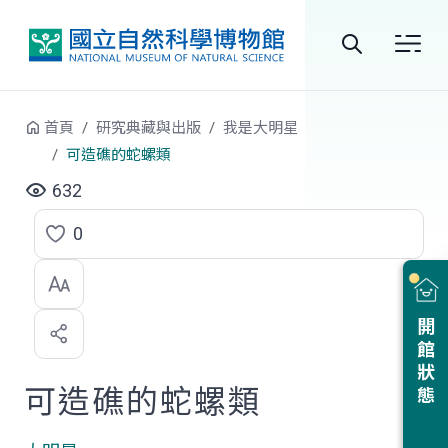
跳到中央內容區塊
全
站
首頁
研究典藏與出版
我是大明星
搜
可造礁的蛇螺類
尋
632
0
點
選
喜
開館狀態
歡
可造礁的蛇螺類