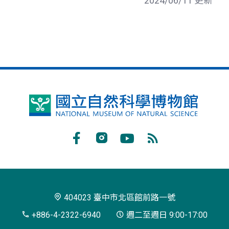
2024/06/11 更新
國
立
自
Facebook
Instagram
Youtube
RSS
然
訂
科
閱
學
404023 臺中市北區館前路一號
博
+886-4-2322-6940
週二至週日 9:00-17:00