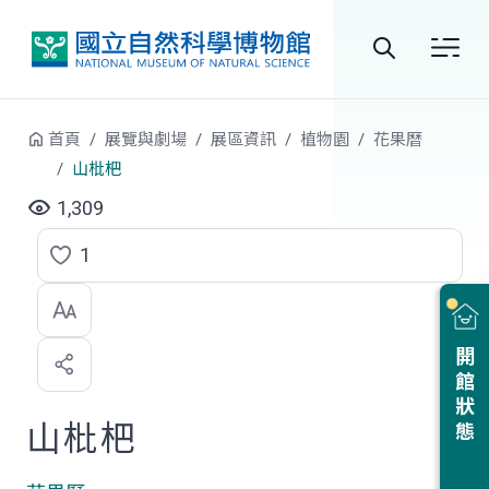
跳到中央內容區塊
全
站
首頁
展覽與劇場
展區資訊
植物園
花果曆
搜
山枇杷
尋
1,309
1
點
選
喜
開館狀態
歡
山枇杷