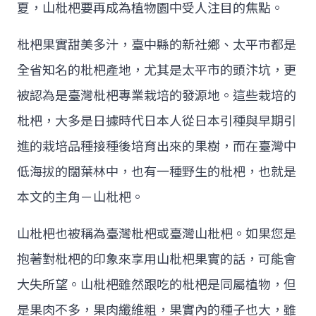
夏，山枇杷要再成為植物園中受人注目的焦點。
枇杷果實甜美多汁，臺中縣的新社鄉、太平市都是
全省知名的枇杷產地，尤其是太平市的頭汴坑，更
被認為是臺灣枇杷專業栽培的發源地。這些栽培的
枇杷，大多是日據時代日本人從日本引種與早期引
進的栽培品種接種後培育出來的果樹，而在臺灣中
低海拔的闊葉林中，也有一種野生的枇杷，也就是
本文的主角－山枇杷。
山枇杷也被稱為臺灣枇杷或臺灣山枇杷。如果您是
抱著對枇杷的印象來享用山枇杷果實的話，可能會
大失所望。山枇杷雖然跟吃的枇杷是同屬植物，但
是果肉不多，果肉纖維粗，果實內的種子也大，雖