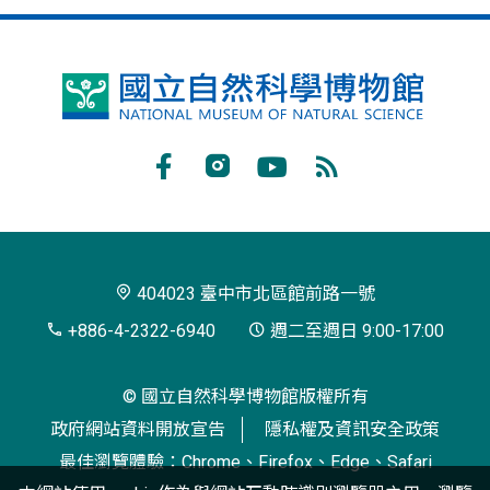
國
立
自
Facebook
Instagram
Youtube
RSS
然
訂
科
閱
學
404023 臺中市北區館前路一號
博
+886-4-2322-6940
週二至週日 9:00-17:00
物
© 國立自然科學博物館版權所有
館
政府網站資料開放宣告
隱私權及資訊安全政策
最佳瀏覽體驗：Chrome、Firefox、Edge、Safari