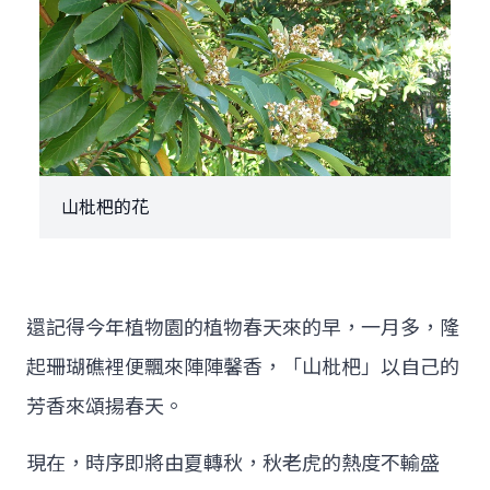
山枇杷的花
還記得今年植物園的植物春天來的早，一月多，隆
起珊瑚礁裡便飄來陣陣馨香，「山枇杷」以自己的
芳香來頌揚春天。
現在，時序即將由夏轉秋，秋老虎的熱度不輸盛