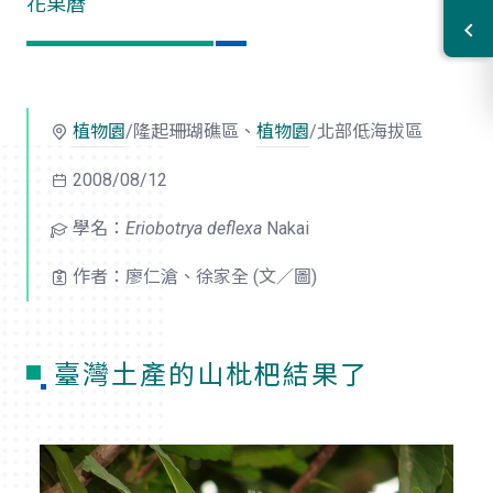
花果曆
植物園
/隆起珊瑚礁區、
植物園
/北部低海拔區
2008/08/12
學名：
Eriobotrya deflexa
Nakai
作者：廖仁滄、徐家全 (文／圖)
臺灣土產的山枇杷結果了