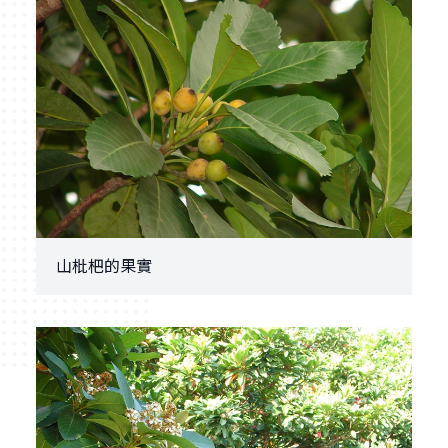
山枇杷的果實