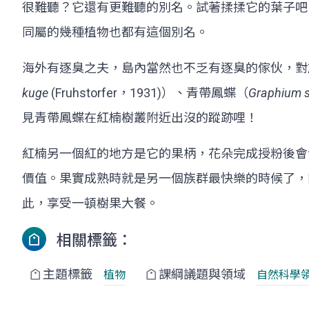
很難聽？它還有更難聽的別名。試著揉揉它的葉子吧
同屬的幾種植物也都有這個別名。
海外有逐臭之夫，島內當然也不乏有逐臭的傢伙，對
kuge
(Fruhstorfer，1931)）、青帶鳳蝶（
Graphium 
見青帶鳳蝶在紅楠樹叢附近出沒的蹤跡哩！
紅楠另一個紅的地方是它的果柄，花朵完成授粉後會發
價值。果實成熟時就是另一個族群最快樂的時候了，
此，享受一頓樹果大餐。
相關標籤：
主題標籤
課綱議題與領域
植物
自然科學