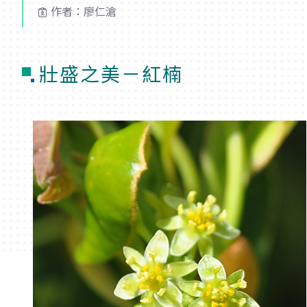
作者：廖仁滄
壯盛之美－紅楠