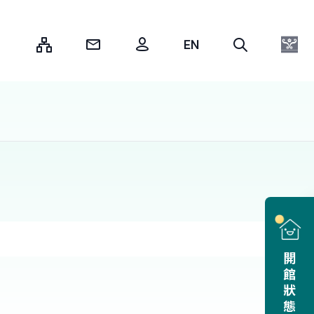
:::
開館狀態