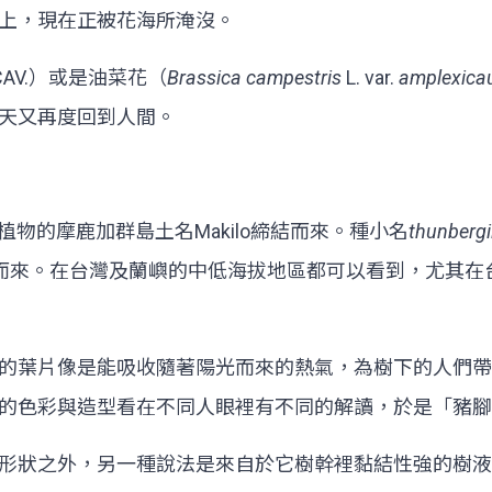
上，現在正被花海所淹沒。
CAV.）或是油菜花（
Brassica campestris
L. var.
amplexicau
天又再度回到人間。
植物的摩鹿加群島土名Makilo締結而來。種小名
thunbergi
28），由其姓氏締結而來。在台灣及蘭嶼的中低海拔地區都可以看
的葉片像是能吸收隨著陽光而來的熱氣，為樹下的人們帶
的色彩與造型看在不同人眼裡有不同的解讀，於是「豬腳
形狀之外，另一種說法是來自於它樹幹裡黏結性強的樹液