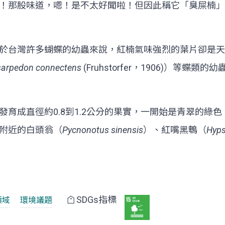
！那股味道，嗯！是不太好聞啦！但因此稱它「臭屎楠」
於台灣許多蝴蝶的幼蟲來說，紅楠氣味強烈的葉片卻是天
sarpedon connectens
(Fruhstorfer，1906)）
育成直徑約0.8到1.2公分的果實，一開始是青翠的綠
附近的白頭翁（
Pycnonotus sinensis
）、紅嘴黑鵯（
Hyps
SDGs指標
領域
環境議題