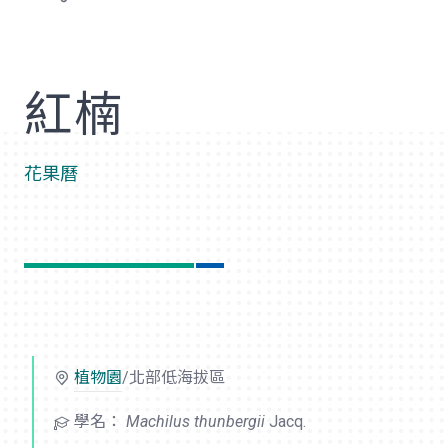
歡
紅楠
花果曆
植物園
/北部低海拔區
學名：
Machilus thunbergii
Jacq.