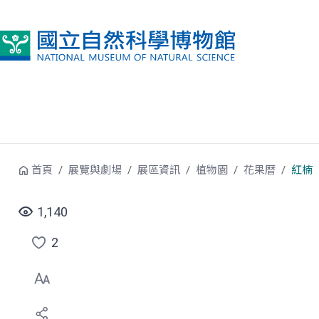
跳到中央內容區塊
首頁
展覽與劇場
展區資訊
植物園
花果曆
紅楠
1,140
2
點
選
喜