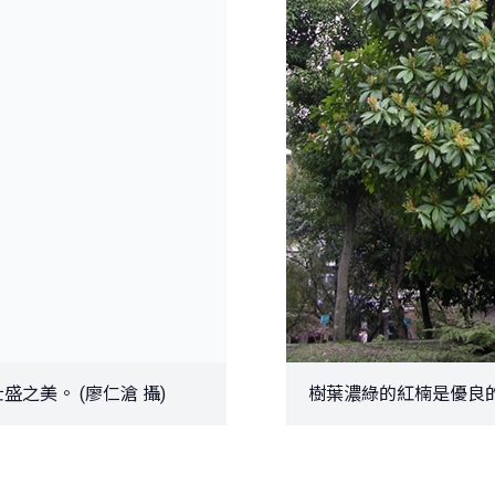
之美。 (廖仁滄 攝)
樹葉濃綠的紅楠是優良的