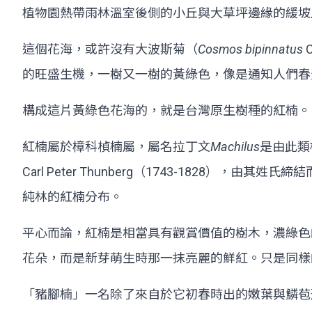
植物園熱帶雨林溫室後側的小丘與大草坪邊緣的緩坡
這個花海，或許沒有大波斯菊（
Cosmos bipinnatus
的旺盛生機，一樹又一樹的黃綠色，像是通知人們春
構成這片黃綠色花海的，就是台灣原生樹種的紅楠。
紅楠屬於樟科楨楠屬，屬名拉丁文
Machilus
是由此類
Carl Peter Thunberg（1743-18
純林的紅楠分布。
平心而論，紅楠是相當具有觀賞價值的樹木，濃綠色
花朵，而是新芽萌生時那一抹亮麗的鮮紅。只是同樣
「豬腳楠」一名除了來自於它初春時出的嫩葉與鱗苞