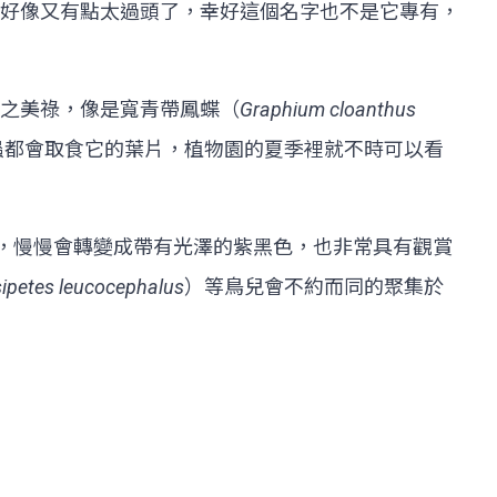
好像又有點太過頭了，幸好這個名字也不是它專有，
之美祿，像是寬青帶鳳蝶（
Graphium cloanthus
等蝶類的幼蟲都會取食它的葉片，植物園的夏季裡就不時可以看
色，慢慢會轉變成帶有光澤的紫黑色，也非常具有觀賞
ipetes leucocephalus
）等鳥兒會不約而同的聚集於