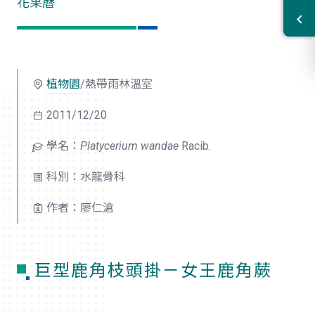
花果曆
植物園
/熱帶雨林溫室
2011/12/20
學名：
Platycerium wandae
Racib.
科別：水龍骨科
作者：廖仁滄
巨型鹿角枝頭掛－女王鹿角蕨