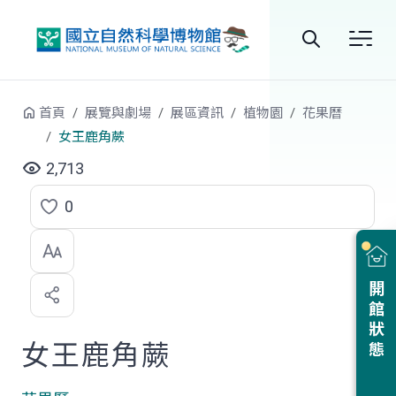
跳到中央內容區塊
全
站
首頁
展覽與劇場
展區資訊
植物園
花果曆
搜
女王鹿角蕨
尋
2,713
0
點
選
喜
開館狀態
歡
女王鹿角蕨