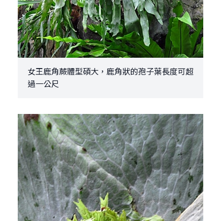
女王鹿角蕨體型碩大，鹿角狀的孢子葉長度可超
過一公尺