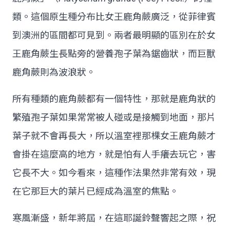
類。這個原生種分布比女王鹿角蕨廣泛，從菲律賓
到澳洲的區間都可見到。兩者最明顯的區別在於女
王鹿角蕨生長點旁的營養孢子葉為鋸齒狀，而巨獸
鹿角蕨則為波浪狀。
所有種類的鹿角蕨都有一個特性，那就是鹿角狀的
繁殖孢子葉如果常常被人碰或是接觸到地面，那片
葉子就不會再長大，所以溫室裡那棵女王鹿角蕨才
會掛在這麼高的地方，就是怕有人手癢去玩它，害
它長不大。如今看來，這種作法果然非常有效，現
在它那巨大的葉片已經成為溫室的焦點。
寒風漸盛，新年將屆，在這耶誕鈴聲響起之際，祝