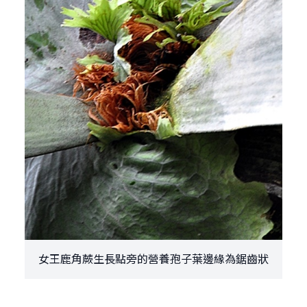
女王鹿角蕨生長點旁的營養孢子葉邊緣為鋸齒狀