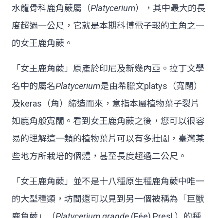
水龍骨科鹿角蕨屬（
Platycerium
），其中最大的長
度超過一公尺，它就是本期科博電子報的主角之一
的女王鹿角蕨。
「女王鹿角蕨」原產於印尼及新幾內亞。拉丁文學
名中的屬名
Platycerium
是由希臘文platys（寬闊）
及keras（角）締造而來，意指本屬植物葉子裂片
如鹿角般寬闊。看到女王鹿角蕨之後，您可以很容
易的理解這一類的植物葉片可以有多壯闊，臺灣某
些地方所栽培的個體，甚至長度超過二公尺。
「女王鹿角蕨」並不是十八種原生種鹿角蕨中唯一
的大型種類，坊間還可以見到另一個被稱為「巨獸
鹿角蕨」（
Platycerium grande
(Fée) Presl.）的種