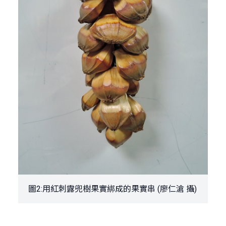
圖2:用紅刺露兜樹果實綁成的果實串 (廖仁滄 攝)