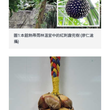
圖1:本館熱帶雨林溫室中的紅刺露兜樹 (廖仁滄
攝)