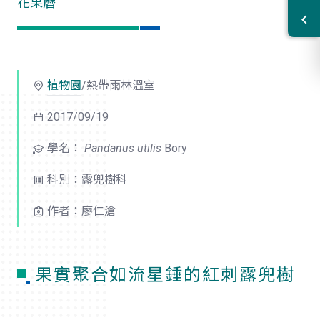
花果曆
植物園
/熱帶雨林溫室
2017/09/19
學名：
Pandanus utilis
Bory
科別：露兜樹科
作者：廖仁滄
果實聚合如流星錘的紅刺露兜樹