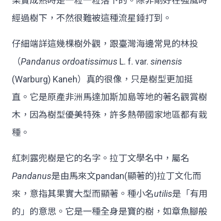
果實成熟時是一粒一粒落下的。除非剛好在強風時
經過樹下，不然很難被這種流星錘打到。
仔細端詳這幾棵樹外觀，跟臺灣海邊常見的林投
（
Pandanus ordoatissimus
L. f. var.
sinensis
(Warburg) Kaneh）真的很像，只是樹型更加挺
直。它是原產非洲馬達加斯加島等地的著名觀賞樹
木，因為樹型優美特殊，許多熱帶國家地區都有栽
種。
紅刺露兜樹是它的名字。拉丁文學名中，屬名
Pandanus
是由馬來文pandan(顯著的)拉丁文化而
來，意指其果實大型而顯著。種小名
utilis
是「有用
的」的意思。它是一種全身是寶的樹，如章魚腳般