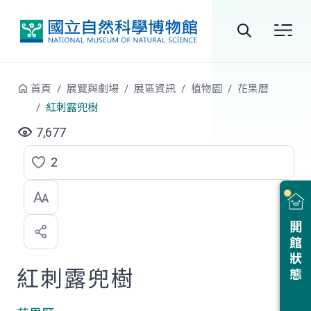
跳到中央內容區塊
全
站
首頁
展覽與劇場
展區資訊
植物園
花果曆
搜
紅刺露兜樹
尋
7,677
2
點
選
喜
開館狀態
歡
紅刺露兜樹