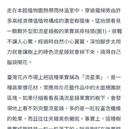
走在本館植物園熱帶雨林溫室中，穿過電梯旁由許
多高經濟價值植物構成的濃密樹蔭後，猛抬頭看見
一顆顆外型如流星錘般的果實高掛枝頭(圖1)，很難
不讓人心驚。經過時自然小心翼翼，深怕腳步太用
力就會讓樹上的綠色流星錘就會掉下來，搞得自己
腦袋開花。
臺灣花卉市場上把這種果實稱為「流星果」，是一
種高單價花材，常應用在花藝作品中的大面積團狀
區塊。如果仔細看看長滿流星錘果實的樹下，會發
現地上看不到完整流星錘，多的是一粒粒富含纖維
的乾果，而且往往夾雜黑色黴斑。事實上，這種樹