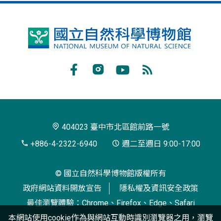
國
立
自
Facebook
Instagram
Youtube
RSS
然
訂
科
閱
學
404023 臺中市北區館前路一號
博
+886-4-2322-6940
週二至週日 9:00-17:00
物
© 國立自然科學博物館版權所有
館
政府網站資料開放宣告
隱私權及資訊安全政策
最佳瀏覽體驗：Chrome、Firefox、Edge、Safari
本網站使用cookie作為與網站互動時識別瀏覽器之用，瀏覽