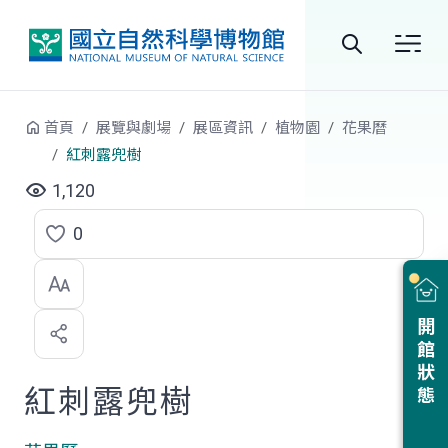
跳到中央內容區塊
全
站
首頁
展覽與劇場
展區資訊
植物園
花果曆
搜
紅刺露兜樹
尋
1,120
0
點
選
喜
開館狀態
歡
紅刺露兜樹