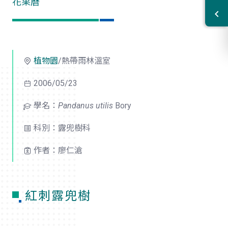
花果曆
植物園
/熱帶雨林溫室
2006/05/23
學名：
Pandanus utilis
Bory
科別：露兜樹科
作者：廖仁滄
紅刺露兜樹