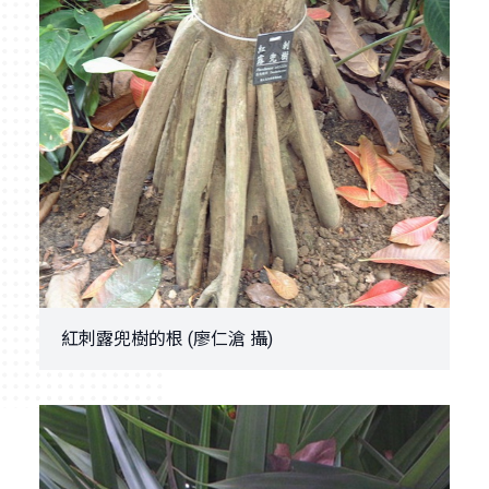
紅刺露兜樹的根 (廖仁滄 攝)