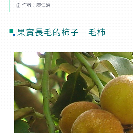
作者：廖仁滄
果實長毛的柿子－毛柿