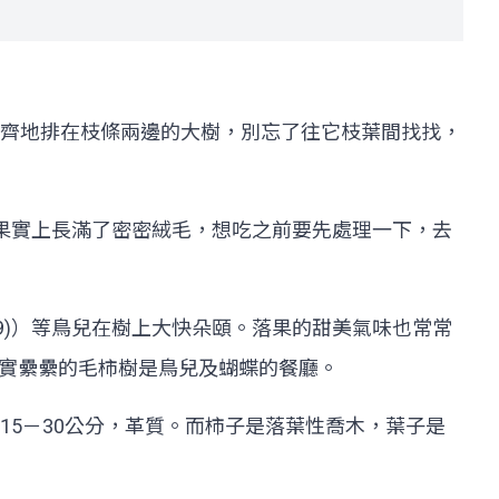
齊地排在枝條兩邊的大樹，別忘了往它枝葉間找找，
」果實上長滿了密密絨毛，想吃之前要先處理一下，去
, 1789)）等鳥兒在樹上大快朵頤。落果的甜美氣味也常常
說，結實纍纍的毛柿樹是鳥兒及蝴蝶的餐廳。
5－30公分，革質。而柿子是落葉性喬木，葉子是