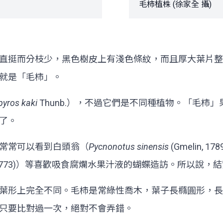
毛柿植株 (徐家全 攝)
直挺而分枝少，黑色樹皮上有淺色條紋，而且厚大葉片整
就是「毛柿」。
pyros kaki
Thunb.），不過它們是不同種植物。「毛柿
了。
常常可以看到白頭翁（
Pycnonotus sinensis
(Gmelin
ury, 1773)）等喜歡吸食腐爛水果汁液的蝴蝶造訪。所以
葉形上完全不同。毛柿是常綠性喬木，葉子長橢圓形，長1
只要比對過一次，絕對不會弄錯。