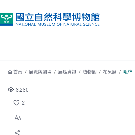
跳到中央內容區塊
首頁
展覽與劇場
展區資訊
植物園
花果曆
毛柿
3,230
2
點
選
喜