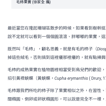
毛柿果實 (徐家全 攝)
最近當您在隆起珊瑚區散步的時候，如果看到樹幹挺
說不定就可以看到一個個圓滾滾、胖嘟嘟的果實，這
既然叫「毛柿」，顧名思義，就是有毛的柿子（
Dios
掉這些絨毛，否則搞到這裡癢那裡癢的，就有點掃興
毛柿的成熟果實在植物園裡相當受到鳥兒們的歡迎，
招引黃襟蛺蝶（黃蛺蝶，
Cupha erymanthis
( Dr
毛柿跟我們所吃的柿子除了果實相似之外，在習性、
闊橢圓、倒卵或卵狀橢圓形，可以說是完全不一樣，