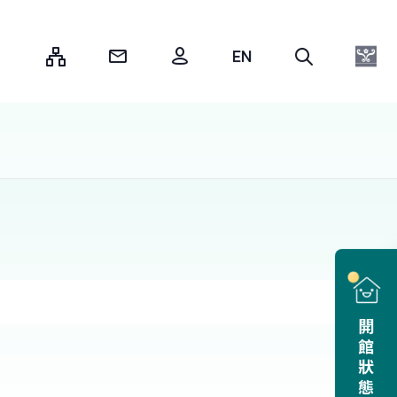
:::
開館狀態