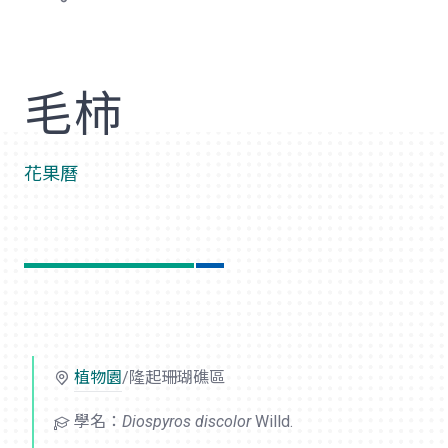
歡
毛柿
花果曆
植物園
/隆起珊瑚礁區
學名：
Diospyros discolor
Willd.