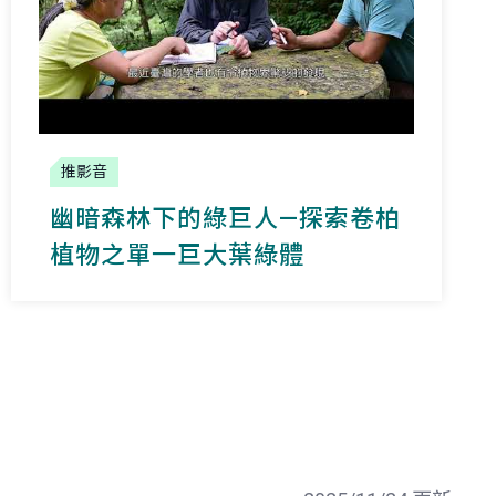
推影音
幽暗森林下的綠巨人—探索卷柏
植物之單一巨大葉綠體