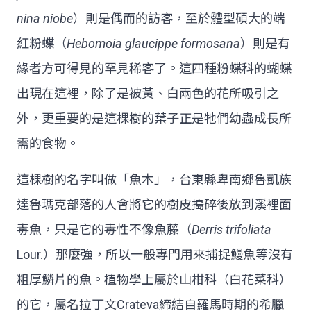
nina niobe
）則是偶而的訪客，至於體型碩大的端
紅粉蝶（
Hebomoia glaucippe formosana
）則是有
緣者方可得見的罕見稀客了。這四種粉蝶科的蝴蝶
出現在這裡，除了是被黃、白兩色的花所吸引之
外，更重要的是這棵樹的葉子正是牠們幼蟲成長所
需的食物。
這棵樹的名字叫做「魚木」，台東縣卑南鄉魯凱族
達魯瑪克部落的人會將它的樹皮搗碎後放到溪裡面
毒魚，只是它的毒性不像魚藤（
Derris trifoliata
Lour.）那麼強，所以一般專門用來捕捉鰻魚等沒有
粗厚鱗片的魚。植物學上屬於山柑科（白花菜科）
的它，屬名拉丁文Crateva締結自羅馬時期的希臘