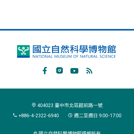
國
立
自
Facebook
Instagram
Youtube
RSS
然
訂
科
閱
學
404023 臺中市北區館前路一號
博
+886-4-2322-6940
週二至週日 9:00-17:00
物
© 國立自然科學博物館版權所有