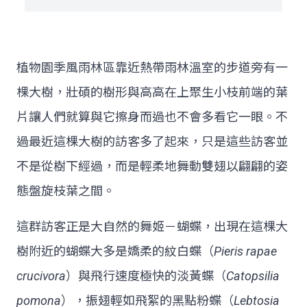
植物園季風雨林區靠近熱帶雨林溫室的步道旁有一
棵大樹，壯碩的樹形與高高在上聚生小枝前端的葉
片讓人們就算與它擦身而過也不會多看它一眼。不
過最近這棵大樹的訪客多了起來，只是這些訪客並
不是從樹下經過，而是輕柔地舞動雙翅以翩翩的姿
態盤旋枝葉之間。
這群訪客正是大自然的舞姬－蝴蝶，出現在這棵大
樹附近的蝴蝶大多是嬌柔的紋白蝶（
Pieris rapae
crucivora
）與飛行速度極快的淡黃蝶（
Catopsilia
pomona
），振翅輕如飛絮的黑點粉蝶（
Lebtosia