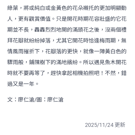
綠葉，將或純白或金黃色的花朵襯托的更加明顯動
人，更有觀賞價值。只是開花時期花容壯盛的它花
期並不長，轟轟烈烈地開的滿頭花之後，沒兩個禮
拜花瓣就紛紛掉落，尤其它開花時恰逢梅雨期，無
情風雨摧折下，花瓣落的更快，就像一陣黃白色的
驟雨般，鋪陳樹下的滿地繽紛。所以遇見魚木開花
時就不要再等了，趕快拿起相機拍照吧！不然，錯
過又是一年。
文：廖仁滄/圖：廖仁滄
2025/11/24 更新