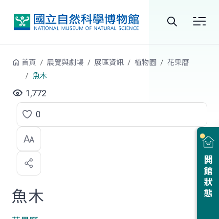
跳到中央內容區塊
全
站
首頁
展覽與劇場
展區資訊
植物園
花果曆
搜
魚木
尋
1,772
0
點
選
喜
開館狀態
歡
魚木