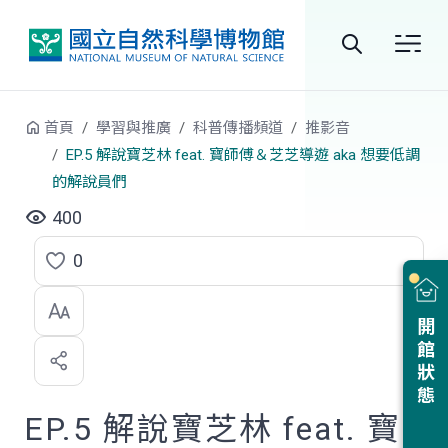
跳到中央內容區塊
全
站
首頁
學習與推廣
科普傳播頻道
推影音
搜
EP.5 解說寶芝林 feat. 寶師傅＆芝芝導遊 aka 想要低調
的解說員們
尋
400
0
點
選
開館狀態
喜
歡
EP.5 解說寶芝林 feat. 寶