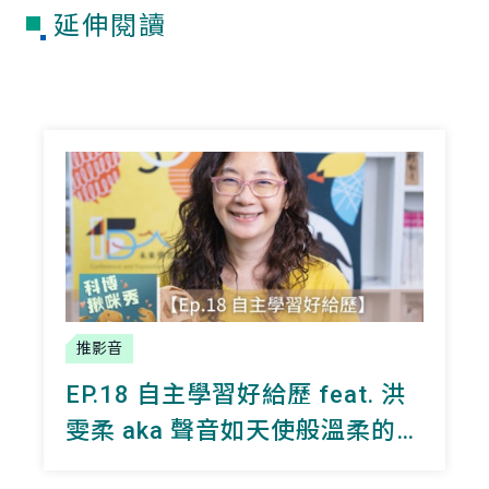
延伸閱讀
推影音
EP.18 自主學習好給歷 feat. 洪
雯柔 aka 聲音如天使般溫柔的大
學教授