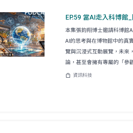
EP.59 當AI走入科博
本集張鈞翔博士邀請科博館A
AI的思考與在博物館中的真
覽與沉浸式互動展覽，未來
論，甚至會擁有專屬的「參
資訊科技