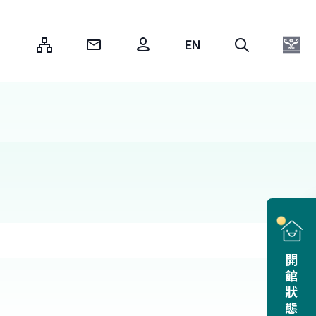
:::
開館狀態