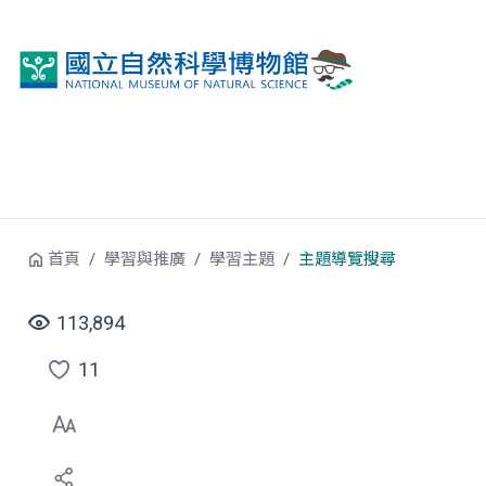
跳到中央內容區塊
首頁
學習與推廣
學習主題
主題導覽搜尋
113,894
11
點
選
喜