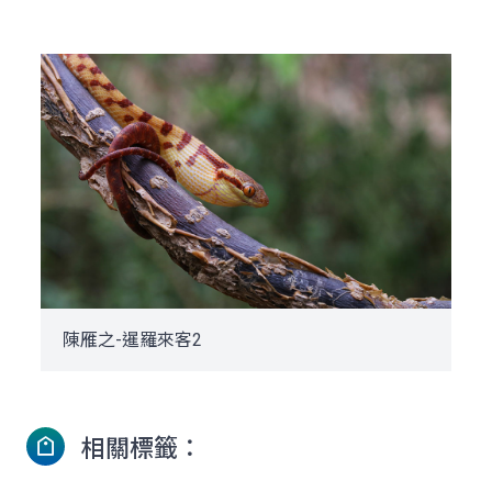
陳雁之-暹羅來客2
相關標籤：