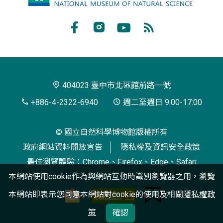
立
自
Facebook
Instagram
Youtube
RSS
然
訂
科
閱
學
404023 臺中市北區館前路一號
博
+886-4-2322-6940
週二至週日 9:00-17:00
物
© 國立自然科學博物館版權所有
館
政府網站資料開放宣告
隱私權及資訊安全政策
最佳瀏覽體驗：Chrome、Firefox、Edge、Safari
本網站使用cookie作為與網站互動時識別瀏覽器之用，瀏覽
本網站即表示您同意本網站對cookie的使用及相關
隱私權政
策
確認