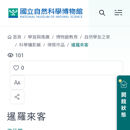
跳到中央內容區塊
全
站
首頁
學習與推廣
博物館教育
自然學友之家
搜
科學攝影展
得獎作品
暹羅來客
尋
101
0
點
選
喜
開館狀態
歡
暹羅來客