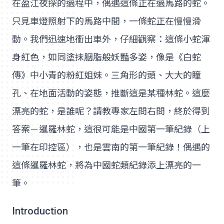
在盈江夜探的過程中，偶遇這條正在過馬路的蛇。
只見車燈照射下的馬路中間，一條蛇正在慢慢滑
動。我們迅速地衝出車外，仔細觀察：這條小蛇渾
身紅色，如同塗抹胭脂般妖豔多姿，像是《白蛇
傳》中小青的粉紅姐妹。三角形的頭、大大的瞳
孔、在地面活動的姿態，推斷這是某種林蛇。這麼
漂亮的蛇，是誰呢？請教專家左問右問，終於得到
答案－暹羅林蛇，這很可能是中國第一筆紀錄（上
一筆在印控區），也是雲南的第一筆紀錄！偶遇的
這條暹羅林蛇，將為中國蛇類紀錄添上漂亮的一
筆。
Introduction