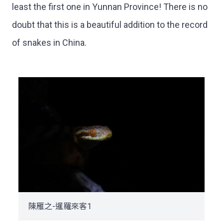
least the first one in Yunnan Province! There is no
doubt that this is a beautiful addition to the record
of snakes in China.
陳雁之-暹羅來客1